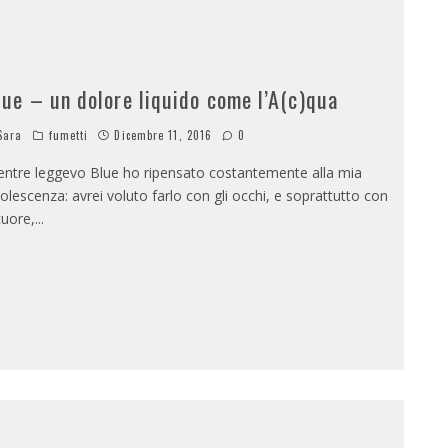
lue – un dolore liquido come l’A(c)qua
Sara
fumetti
Dicembre 11, 2016
0
ntre leggevo Blue ho ripensato costantemente alla mia
olescenza: avrei voluto farlo con gli occhi, e soprattutto con
 cuore,
...