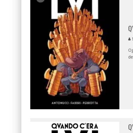
Q
Og
de
Q