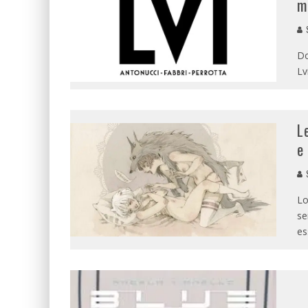
m
Do
Lv
L
e
Lo
se
es