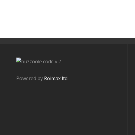
v.2
Powered by
Roimax ltd