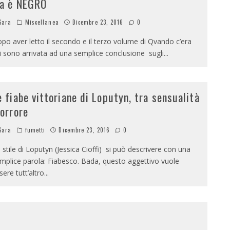
a è NEGRO
Sara
Miscellanea
Dicembre 23, 2016
0
po aver letto il secondo e il terzo volume di Qvando c’era
i sono arrivata ad una semplice conclusione sugli
...
e fiabe vittoriane di Loputyn, tra sensualità
 orrore
Sara
fumetti
Dicembre 23, 2016
0
 stile di Loputyn (Jessica Cioffi) si può descrivere con una
mplice parola: Fiabesco. Bada, questo aggettivo vuole
sere tutt’altro
...