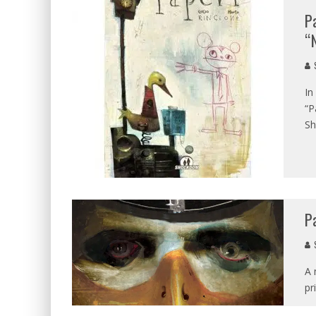
P
“
In
“P
Sh
P
A 
pr