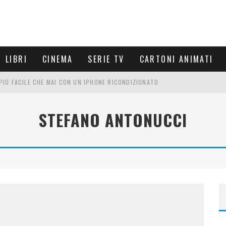
LIBRI
CINEMA
SERIE TV
CARTONI ANIMATI
È PIÙ FACILE CHE MAI CON UN IPHONE RICONDIZIONATO
E LE NUOVE ARMI MIGLIORI DA PROVARE
STEFANO ANTONUCCI
PETTARSI
FRE UN'ESPERIENZA CINEMATOGRAFICA