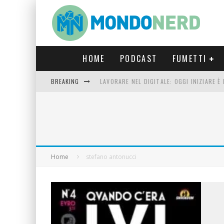
HOME
PODCAST
FUMETTI
BREAKING
LAVORARE NEL DIGITALE: OGGI INIZIARE 
FORTNITE CAPITOLO 5 STAGIONE 2: TUTT
LUCCA COMICS & GAMES 2023: COSA AS
CRONOS VERONA: L’ESCAPE ROOM CHE OF
Home
stefano antonucci