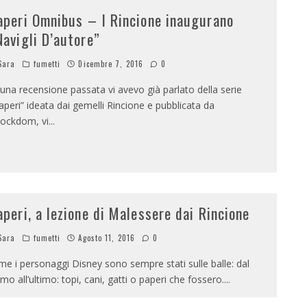
aperi Omnibus – I Rincione inaugurano
Navigli D’autore”
Sara
fumetti
Dicembre 7, 2016
0
 una recensione passata vi avevo già parlato della serie
aperi” ideata dai gemelli Rincione e pubblicata da
ockdom, vi
...
aperi, a lezione di Malessere dai Rincione
Sara
fumetti
Agosto 11, 2016
0
me i personaggi Disney sono sempre stati sulle balle: dal
imo all’ultimo: topi, cani, gatti o paperi che fossero.
...