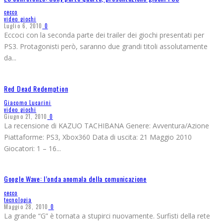
cecco
video giochi
Luglio 6, 2010
0
Eccoci con la seconda parte dei trailer dei giochi presentati per
PS3. Protagonisti però, saranno due grandi titoli assolutamente
da
...
Red Dead Redemption
Giacomo Lucarini
video giochi
Giugno 21, 2010
0
La recensione di KAZUO TACHIBANA Genere: Avventura/Azione
Piattaforme: PS3, Xbox360 Data di uscita: 21 Maggio 2010
Giocatori: 1 – 16
...
Google Wave: l’onda anomala della comunicazione
cecco
tecnologia
Maggio 28, 2010
0
La grande “G” è tornata a stupirci nuovamente. Surfisti della rete