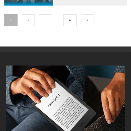
1
2
3
…
6