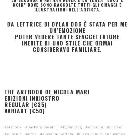
NOIR” DOVE SONO RACCOLTE TUTTI GLI OMAGGI E
ILLUSTRAZIONI DELL’ARTISTA.
DA LETTRICE DI DYLAN DOG È STATA PER ME
UN’EMOZIONE
POTER VEDERE TANTE SFACCETTATURE
INEDITE DI UNO STILE CHE ORMAI
CONSIDERAVO FAMILIARE.
THE ARTBOOK OF NICOLA MARI
EDIZIONI INKIOSTRO
REGULAR (€35)
VARIANT (€50)
artbook
barbara baraldi
Dylan Dog
edizioni inkiostro
el brujo
eros
giovanni pettola
lucca comics and games