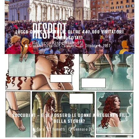
LUCCA COMICS & GAMES, OLTRE 447.000 VISITATORI
UNICI TOTALI
Giacomo Lucarini
eventi
Ottobre 4, 2017
SUCCUBI #1 – E SE FOSSERO LE DONNE A REGGERE I FILI
DELLA STORIA?
Sara
fumetti
Gennaio 26, 2017