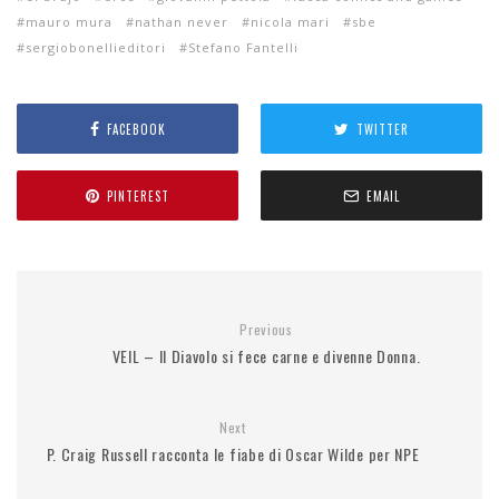
mauro mura
nathan never
nicola mari
sbe
sergiobonellieditori
Stefano Fantelli
FACEBOOK
TWITTER
PINTEREST
EMAIL
Previous
VEIL – Il Diavolo si fece carne e divenne Donna.
Next
P. Craig Russell racconta le fiabe di Oscar Wilde per NPE