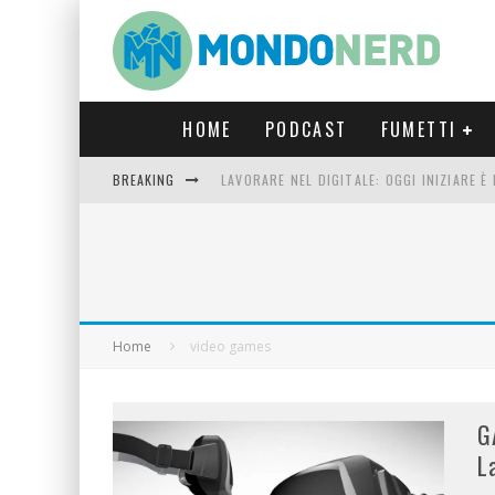
HOME
PODCAST
FUMETTI
BREAKING
LAVORARE NEL DIGITALE: OGGI INIZIARE 
FORTNITE CAPITOLO 5 STAGIONE 2: TUTT
LUCCA COMICS & GAMES 2023: COSA AS
CRONOS VERONA: L’ESCAPE ROOM CHE OF
Home
video games
G
L