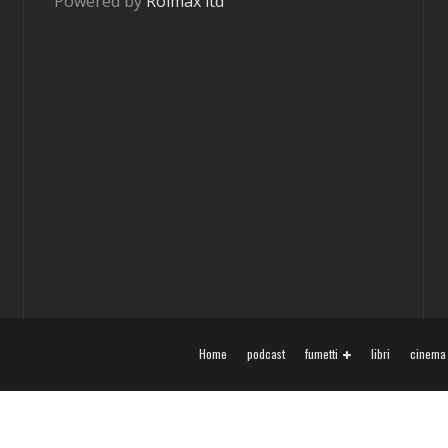
Powered by
Roimax ltd
Home
podcast
fumetti
libri
cinema