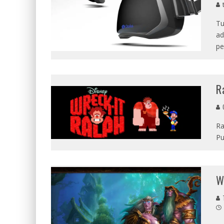
t
Tu
ad
pe
R
G
Ra
Pu
W