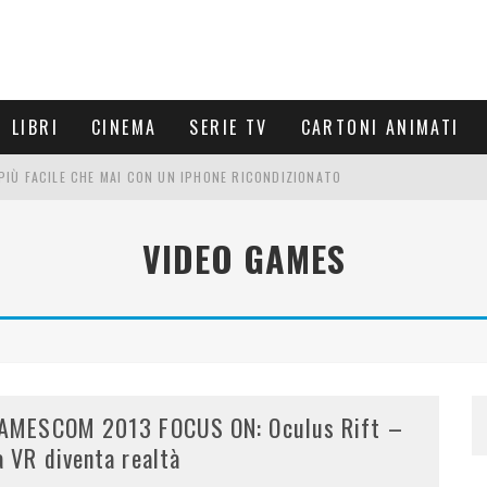
LIBRI
CINEMA
SERIE TV
CARTONI ANIMATI
È PIÙ FACILE CHE MAI CON UN IPHONE RICONDIZIONATO
E LE NUOVE ARMI MIGLIORI DA PROVARE
VIDEO GAMES
PETTARSI
FRE UN'ESPERIENZA CINEMATOGRAFICA
AMESCOM 2013 FOCUS ON: Oculus Rift –
a VR diventa realtà