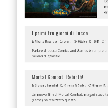
Do
mo
di
I primi tre giorni di Lucca
Alberto Macaluso
eventi
Ottobre 30, 2011
1
Parlare di Lucca Comics and Games è sempre una
miliardi di galassie
...
Mortal Kombat: Rebirth!
Giacomo Lucarini
Cinema & Series
Giugno 14, 
Un nuovo film di Mortal Kombat, magari stavolta
(Fame) ha realizzato questo
...