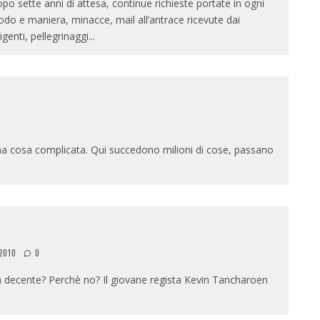
po sette anni di attesa, continue richieste portate in ogni
do e maniera, minacce, mail all’antrace ricevute dai
rigenti, pellegrinaggi
...
 cosa complicata. Qui succedono milioni di cose, passano
2010
0
 decente? Perchè no? Il giovane regista Kevin Tancharoen