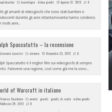
opichunter
tecnologia
video giochi
Agosto 31, 2013
0
tti gli amanti di videogiochi che sono stati bambini o
olescenti durante gli anni ottanta/novanta hanno condiviso
r molti anni
...
alph Spaccatutto – la recensione
iacomo Lucarini
cinema
Dicembre 22, 2012
0
lph Spaccatutto è il miglior film sui videogiochi di sempre.
nto. Fatevene una ragione, così come già me la sono
...
orld of Warcraft in italiano
Thomas Baudone
eventi
giochi
giochi di ruolo
video giochi
Febbraio 24, 2012
0