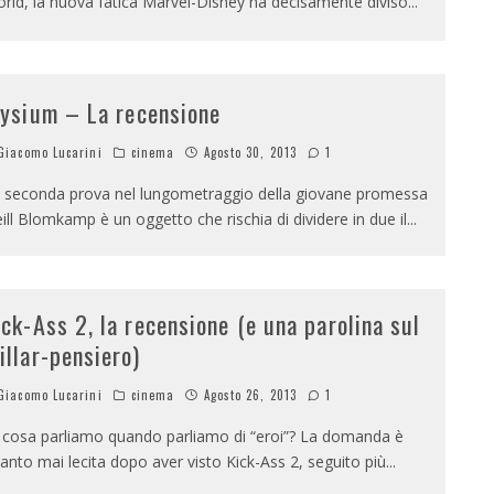
rld, la nuova fatica Marvel-Disney ha decisamente diviso
...
lysium – La recensione
iacomo Lucarini
cinema
Agosto 30, 2013
1
 seconda prova nel lungometraggio della giovane promessa
ill Blomkamp è un oggetto che rischia di dividere in due il
...
ick-Ass 2, la recensione (e una parolina sul
illar-pensiero)
iacomo Lucarini
cinema
Agosto 26, 2013
1
 cosa parliamo quando parliamo di “eroi”? La domanda è
anto mai lecita dopo aver visto Kick-Ass 2, seguito più
...