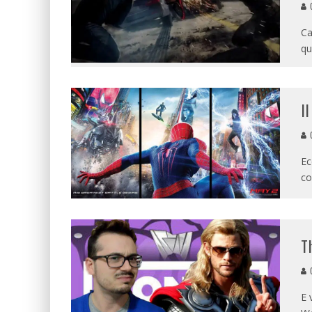
G
Ca
qu
I
G
Ec
co
T
G
E 