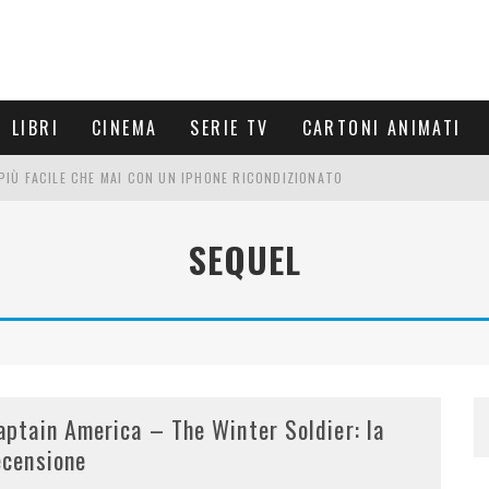
LIBRI
CINEMA
SERIE TV
CARTONI ANIMATI
È PIÙ FACILE CHE MAI CON UN IPHONE RICONDIZIONATO
E LE NUOVE ARMI MIGLIORI DA PROVARE
SEQUEL
PETTARSI
FRE UN'ESPERIENZA CINEMATOGRAFICA
aptain America – The Winter Soldier: la
ecensione