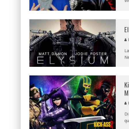
Wo
E
G
La
Ne
K
M
G
Di
qu