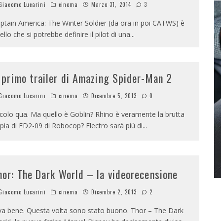
iacomo Lucarini
cinema
Marzo 31, 2014
3
ptain America: The Winter Soldier (da ora in poi CATWS) è
ello che si potrebbe definire il pilot di una
...
l primo trailer di Amazing Spider-Man 2
iacomo Lucarini
cinema
Dicembre 5, 2013
0
colo qua. Ma quello è Goblin? Rhino è veramente la brutta
pia di ED2-09 di Robocop? Electro sarà più di
...
hor: The Dark World – la videorecensione
iacomo Lucarini
cinema
Dicembre 2, 2013
2
va bene. Questa volta sono stato buono. Thor – The Dark