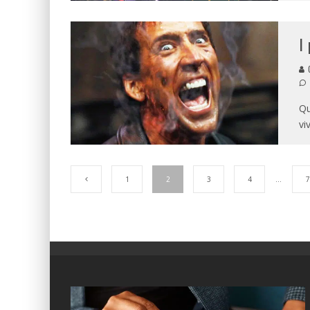
I
G
Qu
vi
1
2
3
4
…
7