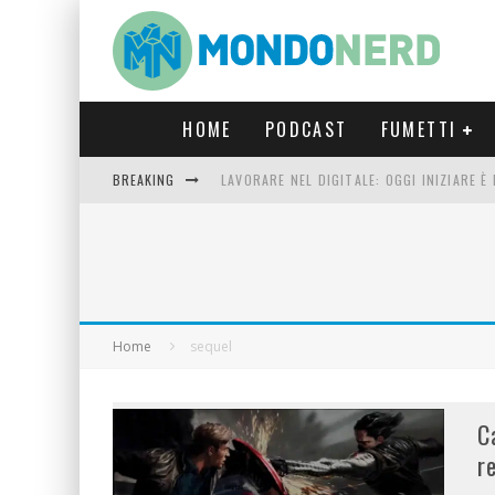
HOME
PODCAST
FUMETTI
BREAKING
LAVORARE NEL DIGITALE: OGGI INIZIARE 
FORTNITE CAPITOLO 5 STAGIONE 2: TUTT
LUCCA COMICS & GAMES 2023: COSA AS
CRONOS VERONA: L’ESCAPE ROOM CHE OF
Home
sequel
C
r