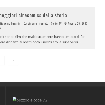
 peggiori cinecomics della storia
iacomo Lucarini
cinema
fumetti
Serie TV
Agosto 25, 2013
2
ali sono i film che maldestramente hanno tentato di far
vere dinnanzi ai nostri occhi i nostri eroi e super-eroi
...
v.2