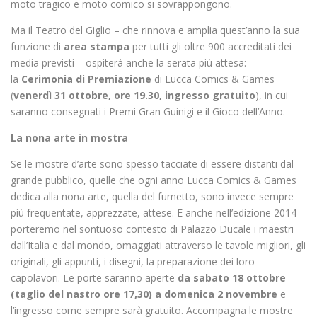
moto tragico e moto comico si sovrappongono.
Ma il Teatro del Giglio – che rinnova e amplia quest’anno la sua
funzione di
area stampa
per tutti gli oltre 900 accreditati dei
media previsti – ospiterà anche la serata più attesa:
la
Cerimonia di Premiazione
di Lucca Comics & Games
(
venerdì 31 ottobre, ore 19.30, ingresso gratuito
), in cui
saranno consegnati i Premi Gran Guinigi e il Gioco dell’Anno.
La nona arte in mostra
Se le mostre d’arte sono spesso tacciate di essere distanti dal
grande pubblico, quelle che ogni anno Lucca Comics & Games
dedica alla nona arte, quella del fumetto, sono invece sempre
più frequentate, apprezzate, attese. E anche nell’edizione 2014
porteremo nel sontuoso contesto di Palazzo Ducale i maestri
dall’Italia e dal mondo, omaggiati attraverso le tavole migliori, gli
originali, gli appunti, i disegni, la preparazione dei loro
capolavori. Le porte saranno aperte
da sabato 18 ottobre
(taglio del nastro ore 17,30) a domenica 2 novembre
e
l’ingresso come sempre sarà gratuito. Accompagna le mostre