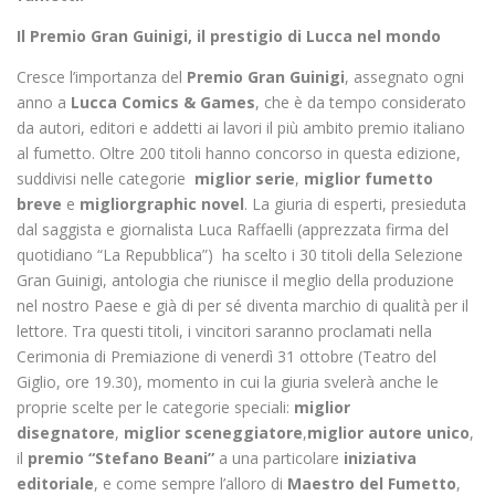
Il Premio Gran Guinigi, il prestigio di Lucca nel mondo
Cresce l’importanza del
Premio Gran Guinigi
, assegnato ogni
anno a
Lucca Comics & Games
, che è da tempo considerato
da autori, editori e addetti ai lavori il più ambito premio italiano
al fumetto. Oltre 200 titoli hanno concorso in questa edizione,
suddivisi nelle categorie
miglior
serie
,
miglior
fumetto
breve
e
miglior
graphic novel
. La giuria di esperti, presieduta
dal saggista e giornalista Luca Raffaelli (apprezzata firma del
quotidiano “La Repubblica”) ha scelto i 30 titoli della Selezione
Gran Guinigi, antologia che riunisce il meglio della produzione
nel nostro Paese e già di per sé diventa marchio di qualità per il
lettore. Tra questi titoli, i vincitori saranno proclamati nella
Cerimonia di Premiazione di venerdì 31 ottobre (Teatro del
Giglio, ore 19.30), momento in cui la giuria svelerà anche le
proprie scelte per le categorie speciali:
miglior
disegnatore
,
miglior sceneggiatore
,
miglior autore unico
,
il
premio “Stefano Beani”
a una particolare
iniziativa
editoriale
, e come sempre l’alloro di
Maestro del Fumetto
,