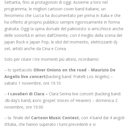
Settanta, fino ai protagonisti di oggi. Assieme a loro nel
programma, le migliori cartoon cover band italiane, un
fenomeno che Lucca ha documentato per prima in Italia e che
ha offerto al proprio pubblico sempre rigorosamente in forma
gratuita. Oggi la spina dorsale del palinsesto si arricchisce anche
delle sonorità in arrivo dall’Oriente, con il meglio della scena del
Japan Rock e Japan Pop, le idol del momento, elettrizzanti dj-
set, artisti anche da Cina e Corea.
Solo per citare i tre momenti più attesi, ricordiamo:
– lo spettacolo
Oliver Onions on the road
–
Maurizio De
Angelis live concert
(backing band: Fratelli Los Angelis) –
sabato 1 novembre, ore 19.10
–
I cavalieri di Clara –
Clara Serina live concert (backing band:
.db.day’s band
; c
oro gospel: Voices of Heaven) – domenica 2
novembre, ore 19.00
– la finale del
Cartoon Music Contest
, con 4 band dai 4 angoli
d’Italia, che hanno superato i turni precedenti e si