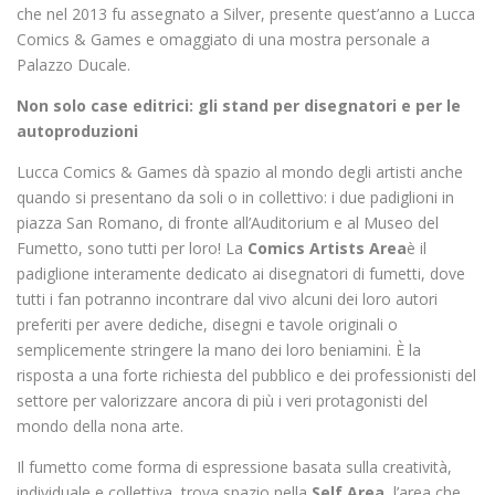
che nel 2013 fu assegnato a Silver, presente quest’anno a Lucca
Comics & Games e omaggiato di una mostra personale a
Palazzo Ducale.
Non solo case editrici: gli stand per disegnatori e per le
autoproduzioni
Lucca Comics & Games dà spazio al mondo degli artisti anche
quando si presentano da soli o in collettivo: i due padiglioni in
piazza San Romano, di fronte all’Auditorium e al Museo del
Fumetto, sono tutti per loro! La
Comics Artists Area
è il
padiglione interamente dedicato ai disegnatori di fumetti, dove
tutti i fan potranno incontrare dal vivo alcuni dei loro autori
preferiti per avere dediche, disegni e tavole originali o
semplicemente stringere la mano dei loro beniamini. È la
risposta a una forte richiesta del pubblico e dei professionisti del
settore per valorizzare ancora di più i veri protagonisti del
mondo della nona arte.
Il fumetto come forma di espressione basata sulla creatività,
individuale e collettiva, trova spazio nella
Self Area
, l’area che