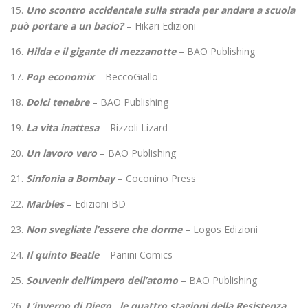
15.
Uno scontro accidentale sulla strada per andare a scuola
può portare a un bacio?
– Hikari Edizioni
16.
Hilda e il gigante di mezzanotte
– BAO Publishing
17.
Pop economix
– BeccoGiallo
18.
Dolci tenebre
– BAO Publishing
19.
La vita inattesa
– Rizzoli Lizard
20.
Un lavoro vero
– BAO Publishing
21.
Sinfonia a Bombay
– Coconino Press
22.
Marbles
– Edizioni BD
23.
Non svegliate l’essere che dorme
– Logos Edizioni
24.
Il quinto Beatle
– Panini Comics
25.
Souvenir dell’impero dell’atomo
– BAO Publishing
26.
L’inverno di Diego , le quattro stagioni della Resistenza
–