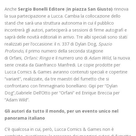
Anche
Sergio Bonelli Editore
(
in piazza San Giusto)
rinnova
la sua partecipazione a Lucca. Cambia la collocazione dello
stand che sarà una struttura autonoma in cui il pubblico
incontrerà gli autori, parteciperà a sessioni di firme autografi e
saprà delle novità editoriali in arrivo. Tre albi speciali sono stati
realizzati per l’occasione: il n. 337 di Dylan Dog,
Spazio
Profondo
, il primo numero della seconda stagione
di Orfani,
Orfani: Ringo
e il numero uno di
Adam Wild
, la nuova
serie creata da Gianfranco Manfredi. Le copie prodotte per
Lucca Comics & Games avranno contenuti speciali e copertine
“variant”, realizzate, da tre maestri del fumetto che si
confrontano con l’immaginario bonelliano: Gipi per “Dylan
Dog”,Gabriele Dell’Otto per “Orfani” ed Enrique Breccia per
“Adam Wild”.
Gli autori da tutto il mondo, per un evento unico nel
panorama italiano
C’è qualcosa in cui, però, Lucca Comics & Games non è