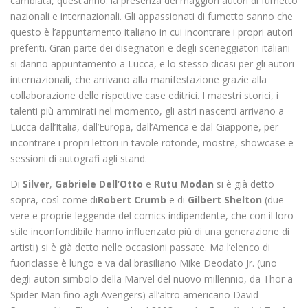
cambiata, quest’anno: la presenza dei maggiori autori di fumetto
nazionali e internazionali. Gli appassionati di fumetto sanno che
questo è l’appuntamento italiano in cui incontrare i propri autori
preferiti. Gran parte dei disegnatori e degli sceneggiatori italiani
si danno appuntamento a Lucca, e lo stesso dicasi per gli autori
internazionali, che arrivano alla manifestazione grazie alla
collaborazione delle rispettive case editrici. I maestri storici, i
talenti più ammirati nel momento, gli astri nascenti arrivano a
Lucca dall’Italia, dall’Europa, dall’America e dal Giappone, per
incontrare i propri lettori in tavole rotonde, mostre, showcase e
sessioni di autografi agli stand.
Di
Silver
,
Gabriele Dell’Otto
e
Rutu Modan
si è già detto
sopra, così come di
Robert Crumb
e di
Gilbert Shelton
(due
vere e proprie leggende del comics indipendente, che con il loro
stile inconfondibile hanno influenzato più di una generazione di
artisti) si è già detto nelle occasioni passate. Ma l’elenco di
fuoriclasse è lungo e va dal brasiliano Mike Deodato Jr. (uno
degli autori simbolo della Marvel del nuovo millennio, da Thor a
Spider Man fino agli Avengers) all’altro americano David