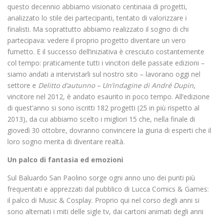
questo decennio abbiamo visionato centinaia di progetti,
analizzato lo stile dei partecipanti, tentato di valorizzare i
finalisti. Ma soprattutto abbiamo realizzato il sogno di chi
partecipava: vedere il proprio progetto diventare un vero
fumetto. E il successo dell’iniziativa è cresciuto costantemente
col tempo: praticamente tutti i vincitori delle passate edizioni –
siamo andati a intervistarli sul nostro sito – lavorano oggi nel
settore e
Delitto d’autunno
– Un’indagine di André Dupin
,
vincitore nel 2012, è andato esaurito in poco tempo. All’edizione
di quest’anno si sono iscritti 182 progetti (25 in più rispetto al
2013), da cui abbiamo scelto i migliori 15 che, nella finale di
giovedì 30 ottobre, dovranno convincere la giuria di esperti che il
loro sogno merita di diventare realtà.
Un palco di fantasia ed emozioni
Sul Baluardo San Paolino sorge ogni anno uno dei punti più
frequentati e apprezzati dal pubblico di Lucca Comics & Games:
il palco di Music & Cosplay. Proprio qui nel corso degli anni si
sono alternati i miti delle sigle tv, dai cartoni animati degli anni