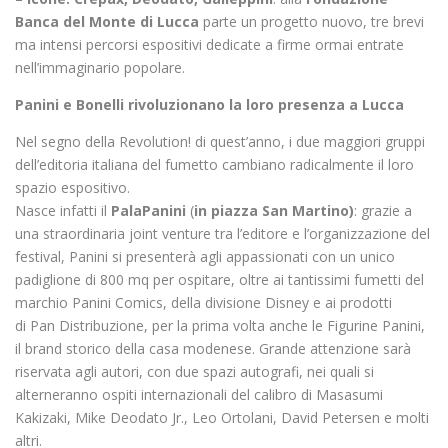
Banca del Monte di Lucca
parte un progetto nuovo, tre brevi
ma intensi percorsi espositivi dedicate a firme ormai entrate
nell’immaginario popolare.
Panini e Bonelli rivoluzionano la loro presenza a Lucca
Nel segno della Revolution! di quest’anno, i due maggiori gruppi
dell’editoria italiana del fumetto cambiano radicalmente il loro
spazio espositivo.
Nasce infatti il
PalaPanini
(
in piazza San Martino)
: grazie a
una straordinaria joint venture tra l’editore e l’organizzazione del
festival, Panini si presenterà agli appassionati con un unico
padiglione di 800 mq per ospitare, oltre ai tantissimi fumetti del
marchio Panini Comics, della divisione Disney e ai prodotti
di Pan Distribuzione, per la prima volta anche le Figurine Panini,
il brand storico della casa modenese. Grande attenzione sarà
riservata agli autori, con due spazi autografi, nei quali si
alterneranno ospiti internazionali del calibro di Masasumi
Kakizaki, Mike Deodato Jr., Leo Ortolani, David Petersen e molti
altri.