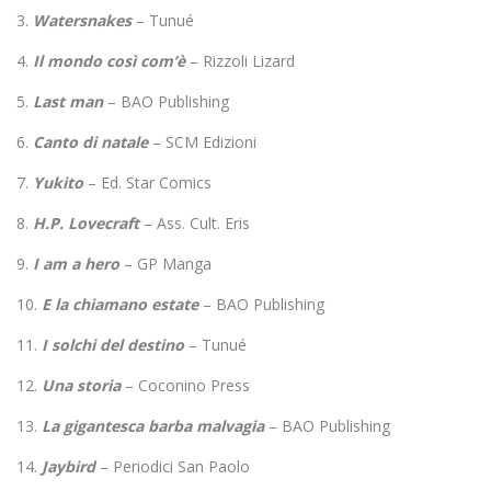
3.
Watersnakes
– Tunué
4.
Il mondo così com’è
– Rizzoli Lizard
5.
Last man
– BAO Publishing
6.
Canto di natale
– SCM Edizioni
7.
Yukito
– Ed. Star Comics
8.
H.P. Lovecraft
– Ass. Cult. Eris
9.
I am a hero
– GP Manga
10.
E la chiamano estate
– BAO Publishing
11.
I solchi del destino
– Tunué
12.
Una storia
– Coconino Press
13.
La gigantesca barba malvagia
– BAO Publishing
14.
Jaybird
– Periodici San Paolo