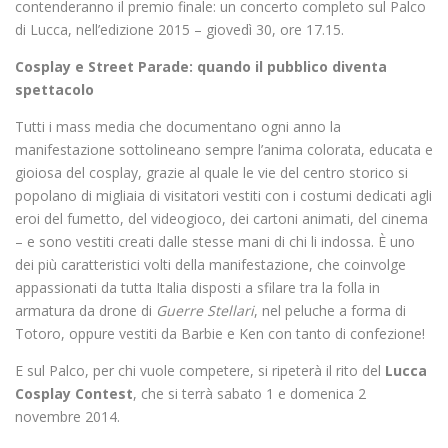
contenderanno il premio finale: un concerto completo sul Palco
di Lucca, nell’edizione 2015 – giovedì 30, ore 17.15.
Cosplay e Street Parade: quando il pubblico diventa
spettacolo
Tutti i mass media che documentano ogni anno la
manifestazione sottolineano sempre l’anima colorata, educata e
gioiosa del cosplay, grazie al quale le vie del centro storico si
popolano di migliaia di visitatori vestiti con i costumi dedicati agli
eroi del fumetto, del videogioco, dei cartoni animati, del cinema
– e sono vestiti creati dalle stesse mani di chi li indossa. È uno
dei più caratteristici volti della manifestazione, che coinvolge
appassionati da tutta Italia disposti a sfilare tra la folla in
armatura da drone di
Guerre Stellari
, nel peluche a forma di
Totoro, oppure vestiti da Barbie e Ken con tanto di confezione!
E sul Palco, per chi vuole competere, si ripeterà il rito del
Lucca
Cosplay Contest
, che si terrà sabato 1 e domenica 2
novembre 2014.