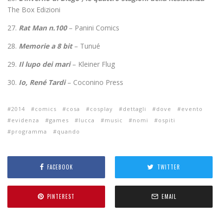
The Box Edizioni
27.
Rat Man n.100
– Panini Comics
28.
Memorie a 8 bit
– Tunué
29.
Il lupo dei mari
– Kleiner Flug
30.
Io, René Tardi
– Coconino Press
2014
comics
cosa
cosplay
dettagli
dove
evento
evidenza
games
lucca
music
nomi
ospiti
programma
quando
FACEBOOK
TWITTER
PINTEREST
EMAIL