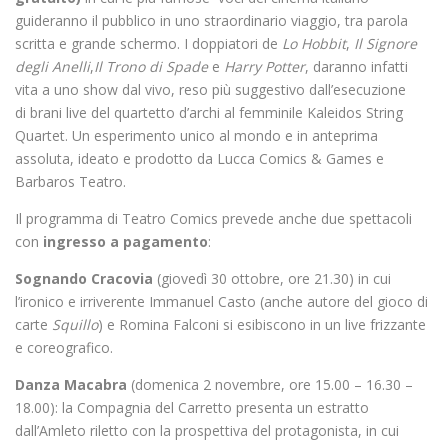
guideranno il pubblico in uno straordinario viaggio, tra parola
scritta e grande schermo. I doppiatori de
Lo Hobbit
,
Il Signore
degli Anelli
,
Il Trono di Spade
e
Harry Potter
, daranno infatti
vita a uno show dal vivo, reso più suggestivo dall’esecuzione
di brani live del quartetto d’archi al femminile Kaleidos String
Quartet. Un esperimento unico al mondo e in anteprima
assoluta, ideato e prodotto da Lucca Comics & Games e
Barbaros Teatro.
Il programma di Teatro Comics prevede anche due spettacoli
con
ingresso a pagamento
:
Sognando Cracovia
(giovedì 30 ottobre, ore 21.30) in cui
l’ironico e irriverente Immanuel Casto (anche autore del gioco di
carte
Squillo
) e Romina Falconi si esibiscono in un live frizzante
e coreografico.
Danza Macabra
(domenica 2 novembre, ore 15.00 – 16.30 –
18.00): la Compagnia del Carretto presenta un estratto
dall’Amleto riletto con la prospettiva del protagonista, in cui