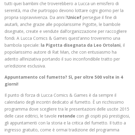
tutti quei bambini che troverebbero a Lucca un emisfero di
serenità, ma che purtroppo devono lottare ogni giorno per la
propria sopravvivenza. Da anni l’
Unicef
persegue il fine di
aiutarli, anche grazie alle popolarissime Pigotte, le bambole
disegnate, create e vendute dall’organizzazione per raccogliere
fondi. A Lucca Comics & Games quest’anno troveremo una
bambola speciale:
la Pigotta disegnata da Leo Ortolani
, il
popolarissimo autore di Rat Man, che con entusiasmo ha
aderito all’iniziativa portando il suo inconfondibile tratto per
un’edizione esclusiva.
Appuntamento col fumetto? Sì, per oltre 500 volte in 4
giorni!
Il punto di forza di Lucca Comics & Games è da sempre il
calendario degli incontri dedicato al fumetto. È un ricchissimo
programma dove scegliere tra le presentazioni delle uscite 2015
delle case editrici, le tavole
rotonde
con gli ospiti più prestigiosi,
gli appuntamenti con la storia e la critica del fumetto. Il tutto a
ingresso gratuito, come è ormai tradizione del programma