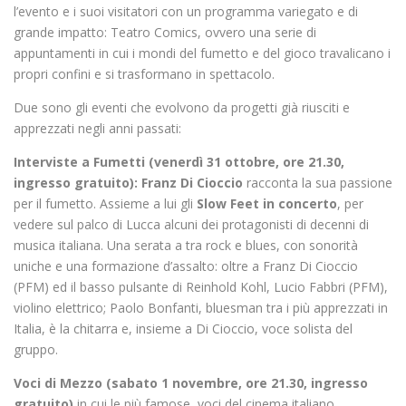
l’evento e i suoi visitatori con un programma variegato e di
grande impatto: Teatro Comics, ovvero una serie di
appuntamenti in cui i mondi del fumetto e del gioco travalicano i
propri confini e si trasformano in spettacolo.
Due sono gli eventi che evolvono da progetti già riusciti e
apprezzati negli anni passati:
Interviste a Fumetti (venerdì 31 ottobre, ore 21.30,
ingresso gratuito): Franz Di Cioccio
racconta la sua passione
per il fumetto. Assieme a lui gli
Slow Feet in concerto
, per
vedere sul palco di Lucca alcuni dei protagonisti di decenni di
musica italiana. Una serata a tra rock e blues, con sonorità
uniche e una formazione d’assalto: oltre a Franz Di Cioccio
(PFM) ed il basso pulsante di Reinhold Kohl, Lucio Fabbri (PFM),
violino elettrico; Paolo Bonfanti, bluesman tra i più apprezzati in
Italia, è la chitarra e, insieme a Di Cioccio, voce solista del
gruppo.
Voci di Mezzo (sabato 1 novembre, ore 21.30, ingresso
gratuito)
in cui le più famose voci del cinema italiano