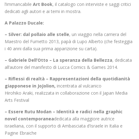
l’immancabile
Art Book
, il catalogo con interviste e saggi critici
dedicati agli autori e ai temi in mostra.
A Palazzo Ducale:
– Silver: dal pollaio alle stelle
, un viaggio nella carriera del
Maestro del Fumetto 2013, papà di Lupo Alberto (che festeggia
i 40 anni dalla sua prima apparizione su carta).
– Gabriele Dell’Otto – La speranza della Bellezza
,
dedicata
all’autore del manifesto di Lucca Comics & Games 2014.
– Riflessi di realtà – Rappresentazioni della quotidianità
giapponese in JoJolion,
incentrata al vulcanico
Hirohiko
Araki
,
realizzata in collaborazione con il Japan Media
Arts Festival
– Essere Rutu Modan – Identità e radici nella graphic
novel contemporanea
dedicata alla maggiore autrice
israeliana, con il supporto di Ambasciata d’Israele in Italia e
Pagine Ebraiche