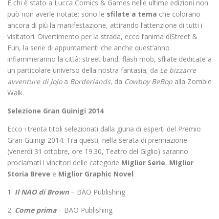
E chi è stato a Lucca Comics & Games nelle ultime edizioni non
può non averle notate: sono le
sfilate a tema
che colorano
ancora di più la manifestazione, attirando l’attenzione di tutti i
visitatori. Divertimento per la strada, ecco l’anima diStreet &
Fun, la serie di appuntamenti che anche quest’anno
infiammeranno la città: street band, flash mob, sfliate dedicate a
un particolare universo della nostra fantasia, da
Le bizzarre
avventure di JoJo
a
Borderlands
, da
Cowboy BeBop
alla Zombie
Walk.
Selezione Gran Guinigi 2014
Ecco i trenta titoli selezionati dalla giuria di esperti del Premio
Gran Guinigi 2014. Tra questi, nella serata di premiazione
(venerdì 31 ottobre, ore 19.30, Teatro del Giglio) saranno
proclamati i vincitori delle categorie
Miglior Serie
,
Miglior
Storia Breve
e
Miglior Graphic Novel
.
1.
Il NAO di Brown
– BAO Publishing
2.
Come prima
– BAO Publishing