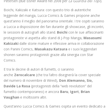
Petersen (due Eisner Award nel 2008 per
La Guardia dei Topi
).
Boichi, Kakizaki e Katsura: con questo trio di autentiche
leggende del manga, Lucca Comics & Games propone anche
quest’anno il meglio del panorama orientale. I tre ospiti saranno
a Lucca a disposizione dei fan durante gli showcase, gli incontri,
le sessioni di autografi allo stand.
Boichi
con le sue affascinanti
protagoniste vi aspetta allo stand di J-Pop Manga,
Masasumi
Kakizaki
dalle storie mature e riflessive arriva in collaborazione
con Panini Comics,
Masakazu Katsura
e i suoi leggendari
shonen saranno protagonisti grazie alla sinergia con Star
Comics.
E tra le decine di autori di fumetti, ci saranno
anche
Zerocalcare
(che tra l’altro disegnerà la cover speciale
del numero di novembre di Wired),
Don Alemanno, Sio,
Davide La Rosa
(protagonisti della “web revolution” del
fumetto contemporaneo)
e ancora
Baru
,
Igort
,
Brian
Vaughan
e moltissimi altri.
Quest’anno Lucca Comics & Games ospita un evento dedicato a