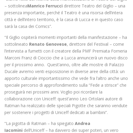
– sottolinea
Manrico Ferrucci
direttore Teatro del Giglio – una
presenza importante, perché il Teatro è una risorsa dell’intera
città e dell’intero territorio, è la casa di Lucca e in questo caso
sarà la casa dei Comics”.
“Il Giglio ospiterà momenti importanti della manifestazione – ha
sottolineato
Renato Genovese
, direttore del Festival – come
l’intervista a fumetti con il creatore della PMF Premiata Forneria
Marconi Franz di Cioccio che a Lucca annuncerà un nuovo disco
per il prossimo anno. Quest’anno, oltre alle mostre di Palazzo
Ducale avremo venti esposizionei in diverse aree della città: un
apporto culturale importantissimo che vede fra l’altro anche uno
speciale percorso di approfondimento sulla “Fede a strisce” che
proseguirà nei prossimi anni. Voglio poi ricordare la
collaborazione con Uniceff: quest’anno Leo Ortolani autore di
Ratman ha realizzato delle speciali Pigotte che saranno vendute
per sostenere i progetti di Uniceff dedicati ai bambini”.
“La pigotta di Ratman – ha spiegato
Andrea
Iacomini
dell’Uniceff – ha davvero dei super poteri, un vero