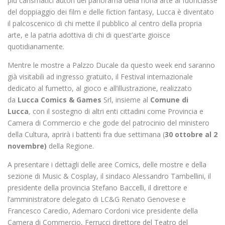
più carismatici autori del panorama della nona arte ai fuoriclasse
del doppiaggio dei film e delle fiction fantasy, Lucca è diventato
il palcoscenico di chi mette il pubblico al centro della propria
arte, e la patria adottiva di chi di quest’arte gioisce
quotidianamente.
Mentre le mostre a Palzzo Ducale da questo week end saranno
già visitabili ad ingresso gratuito, il Festival internazionale
dedicato al fumetto, al gioco e all’illustrazione, realizzato
da
Lucca Comics & Games
Srl, insieme al
Comune di
Lucca
,
con il sostegno di altri enti cittadini come Provincia e
Camera di Commercio e che gode del patrocinio del ministero
della Cultura, aprirà i battenti fra due settimana (
30 ottobre al 2
novembre)
della Regione.
A presentare i dettagli delle aree Comics, delle mostre e della
sezione di Music & Cosplay, il sindaco Alessandro Tambellini, il
presidente della provincia Stefano Baccelli, il direttore e
l’amministratore delegato di LC&G Renato Genovese e
Francesco Caredio, Ademaro Cordoni vice presidente della
Camera di Commercio, Ferrucci direttore del Teatro del