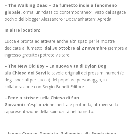
– The Walking Dead – Da fumetto indie a fenomeno
globale
, ormai un “classico contemporaneo”, visto dal sagace
occhio del blogger Alessandro “DocManhattan” Apreda
In altre location:
Lucca è pronta ad attivare anche altri spazi per le mostre
dedicate al fumetto:
dal 30 ottobre al 2 novembre
(sempre a
ingresso gratuito) potrete visitare:
– The New Old Boy – La nuova vita di Dylan Dog
:
alla
Chiesa dei Servi
le tavole originali dei prossimi numeri (e
degli speciali per Lucca) del popolare personaggio, in
collaborazione con Sergio Bonelli Editore
– Fede a strisce
: nella
Chiesa di San
Giovanni
un’esplorazione inedita e profonda, attraverso la
rappresentazione della spiritualità nel fumetto.
– Icone: Crepax, Deodato, Galleppini
: alla
Fondazione