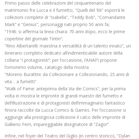
Primo passo delle celebrazioni del cinquantenario del
matrimonio fra Lucca e il fumetto, “Quelli del ’66” esporrà le
collezioni complete di “Isabella”, “Teddy Bob”, “Comandante
Mark” e “Genius”, personaggi nati proprio 50 anni fa;
“1946: si afferma la linea chiara: 70 anni dopo, ecco le prime
copertine del giornale Tintin”;
“Rino Albertarelli: maestria e versatilità di un talento innato”, un
itinerario completo dedicato all’indimenticabile autore della
collana “I protagonisti”; per l’occasione, l’ANAFI propone
l’omonimo volume, catalogo della mostra
“Moreno Burattini: da Collezionare a Collezionando, 25 anni di
vita… a fumetti”
“Walk of Fame: anteprima della Via dei Comics”, per la prima
volta in mostra le impronte di grandi maestri del fumetto e
dell’illustrazione e di protagonisti dell’immaginario fantastico
finora raccolte da Lucca Comics & Games. Per l’occasione si
aggiunge alla prestigiosa collezione il calco delle impronte di
Gallieno Ferri, impareggiabile disegnatore di “Zagor”.
Infine, nel foyer del Teatro del Giglio (in centro storico), “Dylan