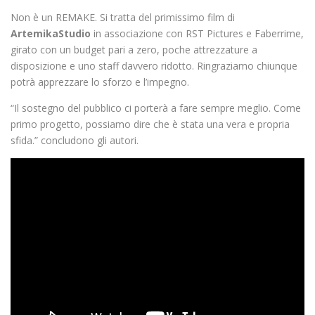
Non è un ‎REMAKE. Si tratta del primissimo ‎film di
ArtemikaStudio
in associazione con RST Pictures e Faberrime,
girato con un ‎budget pari a zero, poche attrezzature a
disposizione e uno ‎staff davvero ridotto. Ringraziamo chiunque
potrà apprezzare lo sforzo e l’impegno.
“Il sostegno del pubblico ci porterà a fare sempre meglio. Come
primo progetto, possiamo dire che è stata una vera e propria
sfida.” concludono gli autori.