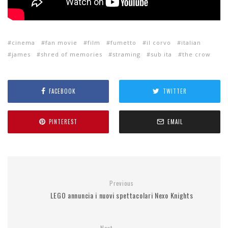
cinema
fan movie
film
fumetto
il corvo
italian
james
shred of memories
straming
sub ita
the crow
FACEBOOK
TWITTER
PINTEREST
EMAIL
Previous
LEGO annuncia i nuovi spettacolari Nexo Knights
Next