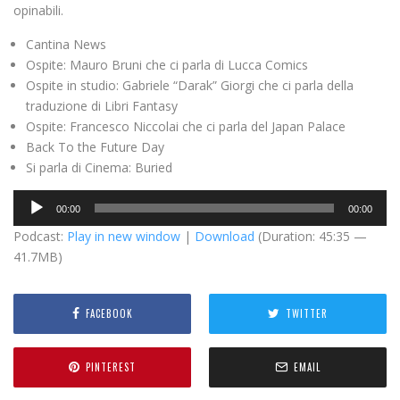
opinabili.
Cantina News
Ospite: Mauro Bruni che ci parla di Lucca Comics
Ospite in studio: Gabriele “Darak” Giorgi che ci parla della
traduzione di Libri Fantasy
Ospite: Francesco Niccolai che ci parla del Japan Palace
Back To the Future Day
Si parla di Cinema: Buried
A
00:00
00:00
u
Podcast:
Play in new window
|
Download
(Duration: 45:35 —
d
41.7MB)
i
o
P
FACEBOOK
TWITTER
l
a
y
PINTEREST
EMAIL
e