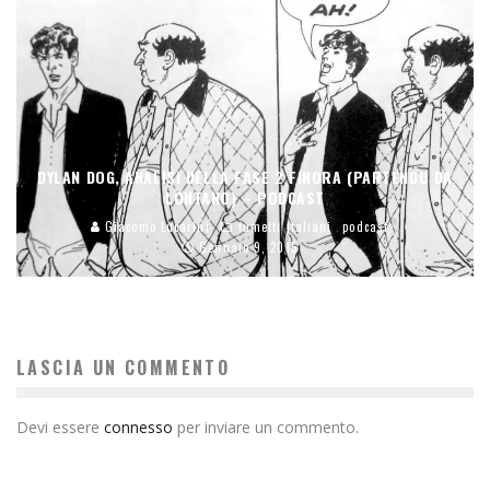
DYLAN DOG, ANALISI DELLA FASE 2 FINORA (PARTENDO DA
LONTANO) – PODCAST
Giacomo Lucarini
fumetti italiani
podcast
Gennaio 9, 2015
LASCIA UN COMMENTO
Devi essere
connesso
per inviare un commento.