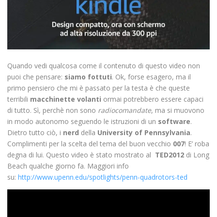
Quando vedi qualcosa come il contenuto di questo video non
puoi che pensare:
siamo fottuti
. Ok, forse esagero, ma il
primo pensiero che mi è passato per la testa è che queste
terribili
macchinette volanti
ormai potrebbero essere capaci
di tutto. Sì, perchè non sono
radiocomandate
, ma si muovono
in modo autonomo seguendo le istruzioni di un
software
.
Dietro tutto ciò, i
nerd
della
University of Pennsylvania
.
Complimenti per la scelta del tema del buon vecchio
007
! E’ roba
degna di lui. Questo video è stato mostrato al
TED2012
di Long
Beach qualche giorno fa. Maggiori info
su:
http://www.upenn.edu/spotlights/penn-quadrotors-ted