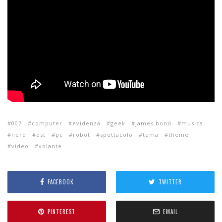
007
computer
evidenza
geek
james bond
musica
nerd
ost
pc
robot
spettacolo
tema
theme
video
volante
FACEBOOK
TWITTER
PINTEREST
EMAIL