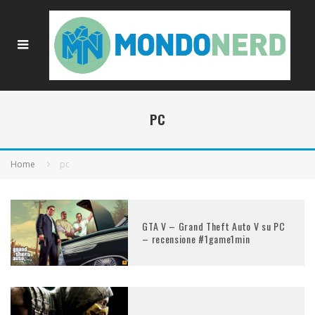
PC
Home
pc
GTA V – Grand Theft Auto V su PC
– recensione #1game1min