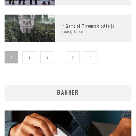
In Game of Thrones è tutto (o
quasi) falso
1
2
3
…
7
BANNER