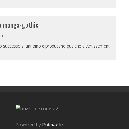
re manga-gothic
2
rto successo si annoino e producano qualche divertissement
v.2
Powered by
Roimax ltd