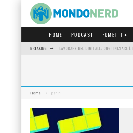
HOME
PODCAST
FUMETTI
BREAKING
LAVORARE NEL DIGITALE: OGGI INIZIARE 
FORTNITE CAPITOLO 5 STAGIONE 2: TUTT
LUCCA COMICS & GAMES 2023: COSA AS
CRONOS VERONA: L’ESCAPE ROOM CHE OF
Home
panini