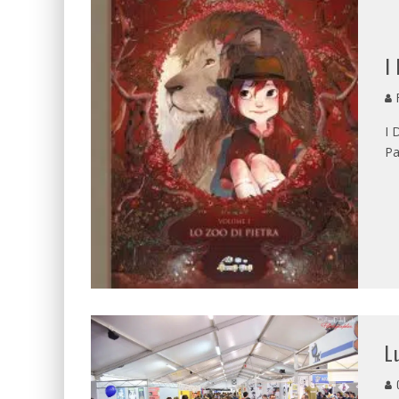
I
R
I 
Pa
L
G