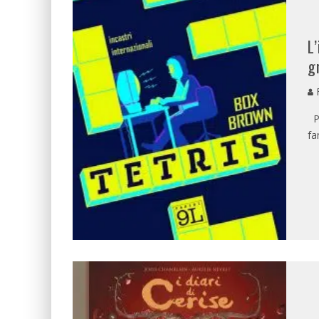
L
g
R
Pr
fa