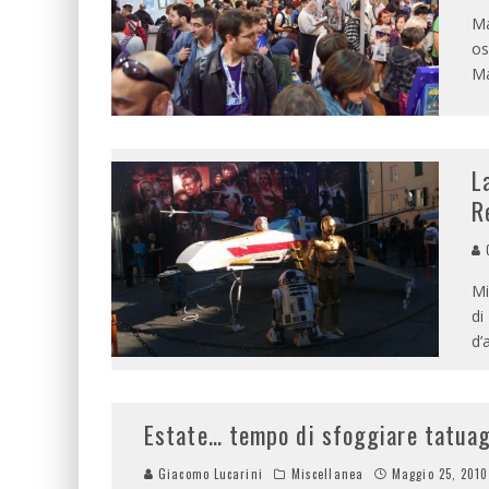
Ma
os
Ma
L
R
G
Mi
di
d’
Estate… tempo di sfoggiare tatuag
Giacomo Lucarini
Miscellanea
Maggio 25, 2010