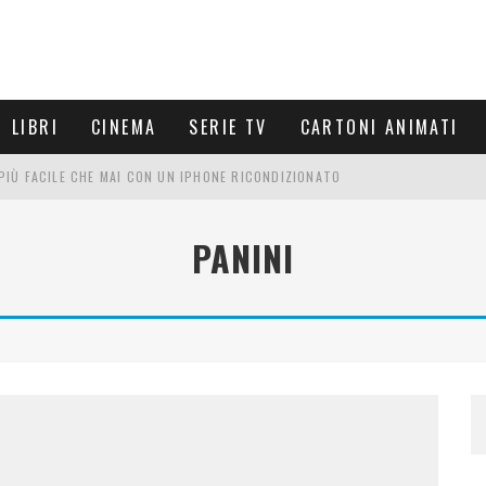
LIBRI
CINEMA
SERIE TV
CARTONI ANIMATI
È PIÙ FACILE CHE MAI CON UN IPHONE RICONDIZIONATO
E LE NUOVE ARMI MIGLIORI DA PROVARE
PANINI
PETTARSI
FRE UN'ESPERIENZA CINEMATOGRAFICA