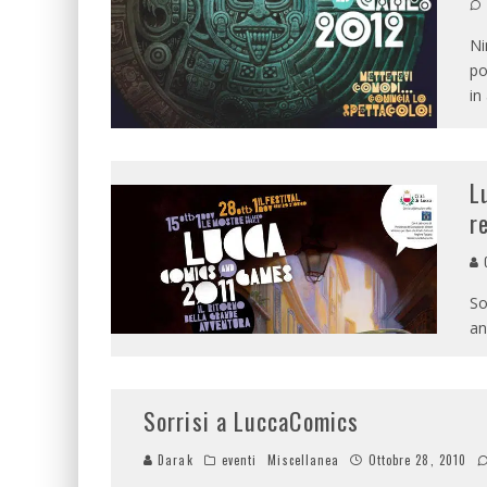
Ni
po
in
L
r
G
So
an
Sorrisi a LuccaComics
Darak
eventi
Miscellanea
Ottobre 28, 2010