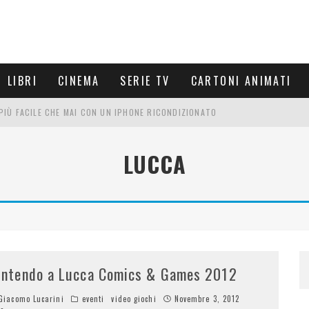
LIBRI
CINEMA
SERIE TV
CARTONI ANIMATI
È PIÙ FACILE CHE MAI CON UN IPHONE RICONDIZIONATO
E LE NUOVE ARMI MIGLIORI DA PROVARE
LUCCA
PETTARSI
FRE UN'ESPERIENZA CINEMATOGRAFICA
intendo a Lucca Comics & Games 2012
iacomo Lucarini
eventi
video giochi
Novembre 3, 2012