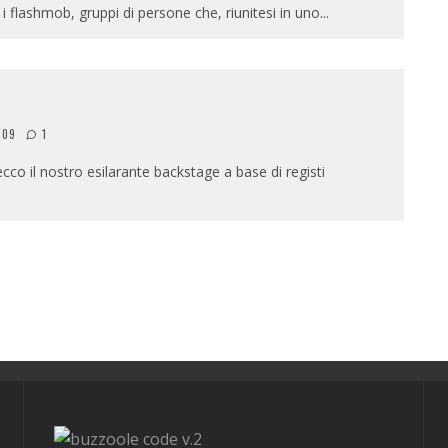
i flashmob, gruppi di persone che, riunitesi in uno
...
009
1
cco il nostro esilarante backstage a base di registi
v.2