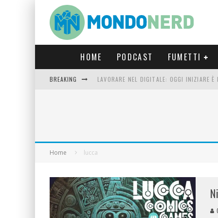
HOME
PODCAST
FUMETTI
BREAKING
LAVORARE NEL DIGITALE: OGGI INIZIARE 
FORTNITE CAPITOLO 5 STAGIONE 2: TUTT
LUCCA COMICS & GAMES 2023: COSA AS
CRONOS VERONA: L’ESCAPE ROOM CHE OF
Home
lucca
N
G