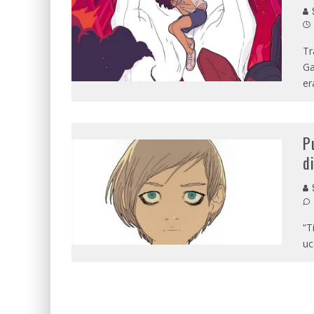
Tr
Ga
er
P
d
“T
uc