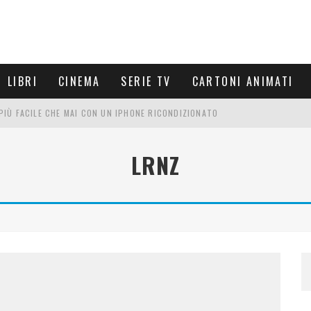
LIBRI
CINEMA
SERIE TV
CARTONI ANIMATI
È PIÙ FACILE CHE MAI CON UN IPHONE RICONDIZIONATO
E LE NUOVE ARMI MIGLIORI DA PROVARE
LRNZ
PETTARSI
FRE UN'ESPERIENZA CINEMATOGRAFICA