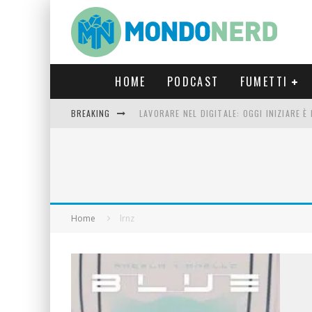
HOME
PODCAST
FUMETTI
BREAKING
LAVORARE NEL DIGITALE: OGGI INIZIARE 
FORTNITE CAPITOLO 5 STAGIONE 2: TUTT
LUCCA COMICS & GAMES 2023: COSA AS
CRONOS VERONA: L’ESCAPE ROOM CHE OF
Home
lrnz