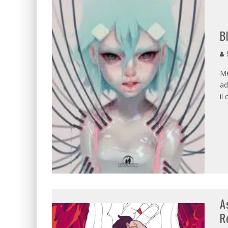
B
Me
ad
il
A
R