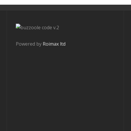
v.2
Powered by
Roimax ltd