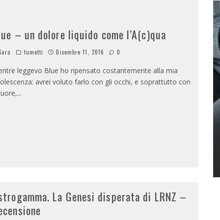
lue – un dolore liquido come l’A(c)qua
Sara
fumetti
Dicembre 11, 2016
0
ntre leggevo Blue ho ripensato costantemente alla mia
olescenza: avrei voluto farlo con gli occhi, e soprattutto con
 cuore,
...
strogamma. La Genesi disperata di LRNZ –
ecensione