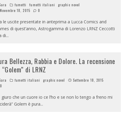
Sara
fumetti
fumetti italiani
graphic novel
Novembre 18, 2015
0
a le uscite presentate in anteprima a Lucca Comics and
mes di quest’anno, Astrogamma di Lorenzo LRNZ Ceccotti
a di
...
ura Bellezza, Rabbia e Dolore. La recensione
i “Golem” di LRNZ
Sara
fumetti italiani
graphic novel
Settembre 18, 2015
0
i giuro che un cuore io ce l’ho e se non lo tengo a freno mi
ciderà” Golem è pura
...