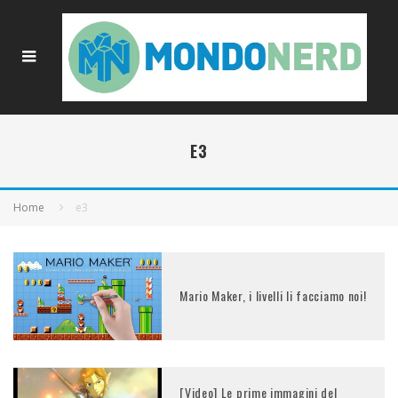
E3
Home
e3
Mario Maker, i livelli li facciamo noi!
[Video] Le prime immagini del