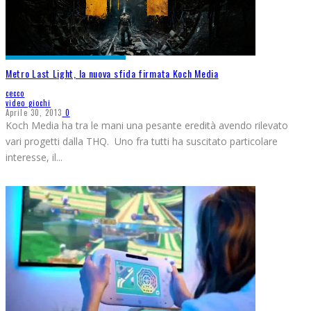
Metro Last Light, la nuova sfida firmata Koch Media
cecco
video giochi
Aprile 30, 2013
0
Koch Media ha tra le mani una pesante eredità avendo rilevato
vari progetti dalla THQ. Uno fra tutti ha suscitato particolare
interesse, il
...