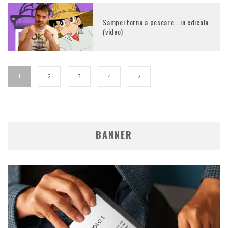
Sampei torna a pescare… in edicola
(video)
1
2
3
4
BANNER