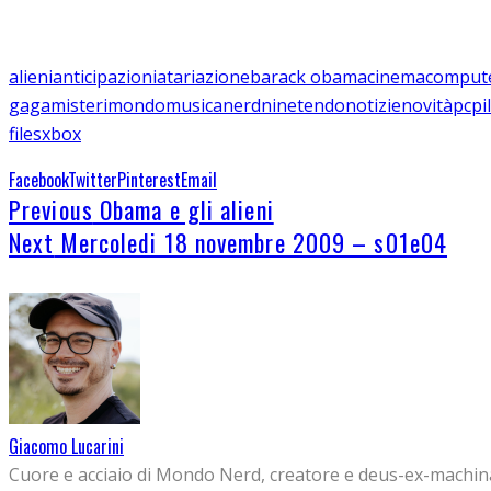
alieni
anticipazioni
atari
azione
barack obama
cinema
comput
gaga
misteri
mondo
musica
nerd
ninetendo
notizie
novità
pc
pi
files
xbox
Facebook
Twitter
Pinterest
Email
Previous
Obama e gli alieni
Next
Mercoledi 18 novembre 2009 – s01e04
Giacomo Lucarini
Cuore e acciaio di Mondo Nerd, creatore e deus-ex-machina