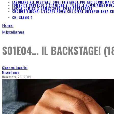
LAVORARE NEL DIGITALE: OGGI INIZIARE È PIÙ FACILE CHE MA
FORTNITE CAPITOLO 5 STAGIONE 2: TUTTE LE NUOVE ARMI MIG
LUCCA COMICS & GAMES 2023: COSA ASPETTARSI
CRONOS VERONA: L’ESCAPE ROOM CHE OFFRE UN'ESPERIENZA C
CHI SIAMO!?
Home
Miscellanea
S01E04… IL BACKSTAGE! (1
Giacomo Lucarini
Miscellanea
Novembre 20, 2009