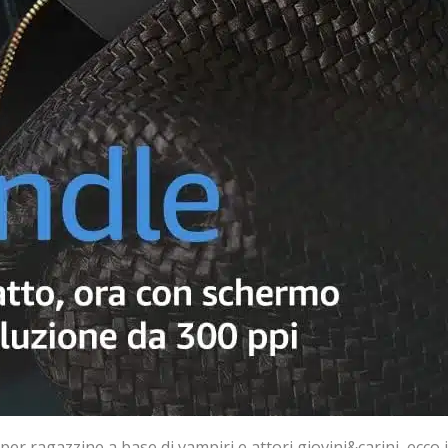
per ragazzine a base di vampiri e attori giovini&carini, ecc