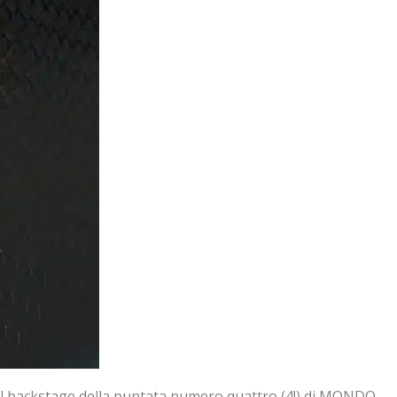
o il backstage della puntata numero quattro (4!) di MONDO