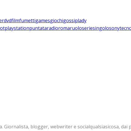
er
dvd
film
fumetti
games
giochi
gossip
lady
lot
playstation
puntata
radio
roma
ruolo
serie
singolo
sony
tecn
. Giornalista, blogger, webwriter e socialqualsiasicosa, d