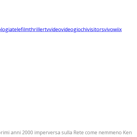
ologia
telefilm
thriller
tv
video
videogiochi
visitors
vivo
wii
x
ai primi anni 2000 imperversa sulla Rete come nemmeno Ken