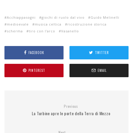
Acchiappasogni
giochi di ruolo dal vivo
Guido Melinelli
medioevale
musica celtica
ricostruzione storica
scherma
tiro con l'arco
Vasanello
FACEBOOK
TWITTER
PINTEREST
EMAIL
Previous
La Turbine apre le porte della Terra di Mezzo
Next