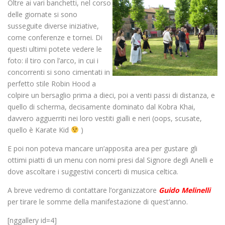
Oltre ai vari banchetti, nel corso
delle giornate si sono
susseguite diverse iniziative,
come conferenze e tornei. Di
questi ultimi potete vedere le
foto: il tiro con l’arco, in cui i
concorrenti si sono cimentati in
perfetto stile Robin Hood a
colpire un bersaglio prima a dieci, poi a venti passi di distanza, e
quello di scherma, decisamente dominato dal Kobra Khai,
davvero agguerriti nei loro vestiti gialli e neri (oops, scusate,
quello è Karate Kid
)
E poi non poteva mancare un’apposita area per gustare gli
ottimi piatti di un menu con nomi presi dal Signore degli Anelli e
dove ascoltare i suggestivi concerti di musica celtica.
A breve vedremo di contattare l’organizzatore
Guido Melinelli
per tirare le somme della manifestazione di quest’anno.
[nggallery id=4]