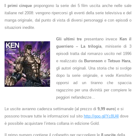
I primi cinque
propongono la
serie dei 5 film uscita anche nelle sale
italiane nel 2008: vengono ripercorsi gli eventi della serie televisiva e del
manga originale, dal punto di vista di diversi personaggi e con episodi o
situazioni inedite.
Gli ultimi tre
presentano invece
Ken il
guerriero – La trilogia
, miniserie di 3
episodi tratta dal romanzo uscito nel 1996
e realizzato da
Buronson
e
Tetsuo Hara
,
gli autori originali. Una storia che si svolge
dopo la serie originale, e vede
Kenshiro
opporsi ad un tiranno che spaccia
ragazzino per una divinità per compiere le
peggiori nefandezze…
Le uscite avranno cadenza settimanale (al prezzo di
9,99 euro
) e si
possono trovare tutte le informazioni sul sito
http://goo.gl/Yc8U4l
dove
è possibile acquistare l’intera collana in edizione Gold.
Il primo numero contiene il cofanetto per raccogliere le
8 uscite
della