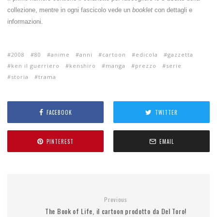
collezione, mentre in ogni fascicolo vede un
booklet
con dettagli e
informazioni.
2008
80
anime
anni
cartoon
edicola
gazzetta
ken il guerriero
kenshiro
manga
prezzo
serie
storia
trama
FACEBOOK
TWITTER
PINTEREST
EMAIL
Previous
The Book of Life, il cartoon prodotto da Del Toro!