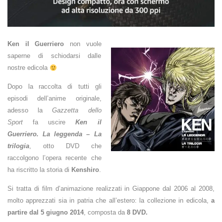
Ken il Guerriero
non vuole
saperne di schiodarsi dalle
nostre edicola
Dopo la raccolta di tutti gli
episodi dell’anime originale,
adesso la
Gazzetta dello
Sport
fa uscire
Ken il
Guerriero. La leggenda – La
trilogia
, otto DVD che
raccolgono l’opera recente che
ha riscritto l
a storia di
Kenshiro
.
Si tratta di film d’animazione realizzati in Giappone dal 2006 al 2008,
molto apprezzati sia in patria che all’estero: l
a collezione in edicola,
a
partire dal 5 giugno 2014
, composta da
8 DVD.