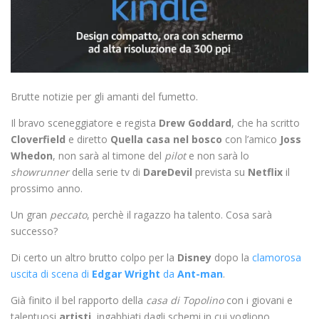
Brutte notizie per gli amanti del fumetto.
Il bravo sceneggiatore e regista
Drew Goddard
, che ha scritto
Cloverfield
e diretto
Quella casa nel bosco
con l’amico
Joss
Whedon
, non sarà al timone del
pilot
e non sarà lo
showrunner
della serie tv di
DareDevil
prevista su
Netflix
il
prossimo anno.
Un gran
peccato
, perchè il ragazzo ha talento. Cosa sarà
successo?
Di certo un altro brutto colpo per la
Disney
dopo la
clamorosa
uscita di scena di
Edgar Wright
da
Ant-man
.
Già finito il bel rapporto della
casa di Topolino
con i giovani e
talentuosi
artisti
, ingabbiati dagli schemi in cui vogliono