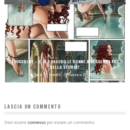
SUCCUBI #1 – E SE FOSSERO LE DONNE A REGGERE I FILI
DELLA STORIA?
Sara
fumetti
Gennaio 26, 2017
LASCIA UN COMMENTO
Devi essere
connesso
per inviare un commento.