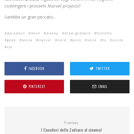
costringere i prossimi
Marvel-projects
?
Sarebbe un gran peccato…
daredevil
devil
disney
drew goddard
fumetto
geek
lascia
marvel
nerd
pilot
serie
tv
uscita
via
FACEBOOK
TWITTER
PINTEREST
EMAIL
Previous
I Cavalieri dello Zodiaco al cinema!