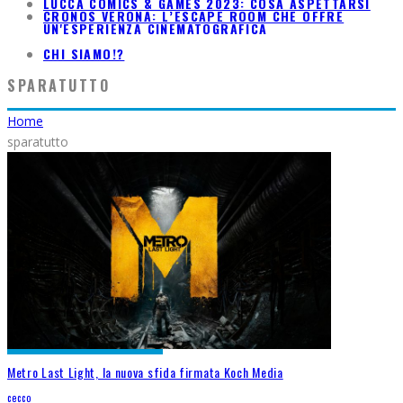
LUCCA COMICS & GAMES 2023: COSA ASPETTARSI
CRONOS VERONA: L’ESCAPE ROOM CHE OFFRE
UN'ESPERIENZA CINEMATOGRAFICA
CHI SIAMO!?
SPARATUTTO
Home
sparatutto
Metro Last Light, la nuova sfida firmata Koch Media
cecco