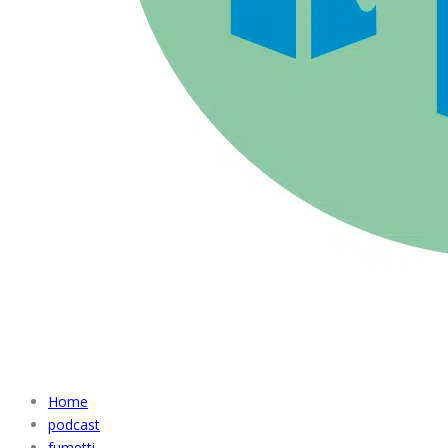
Home
podcast
fumetti