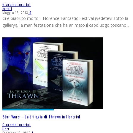
Giacomo Lucarini
eventi
Maggio 13, 2013
0
Ci è piaciuto molto il Florence Fantastic Festival (vedetevi sotto la
gallery!), la manifestazione che ha animato il capoluogo toscano
...
Star Wars – La trilogia di Thrawn in libreria!
Giacomo Lucarini
libri