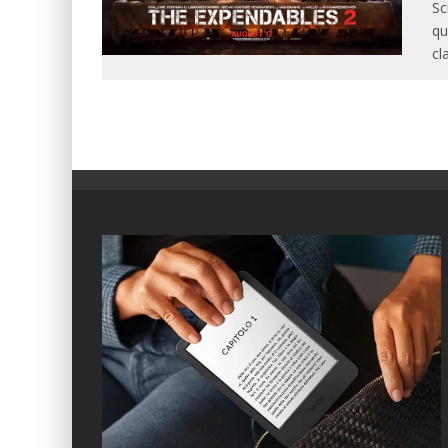
Sc
qu
cl