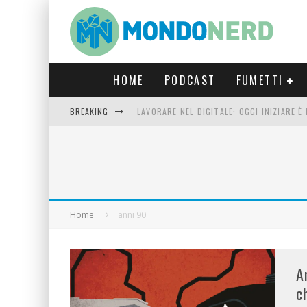
HOME
PODCAST
FUMETTI
BREAKING
LAVORARE NEL DIGITALE: OGGI INIZIARE 
FORTNITE CAPITOLO 5 STAGIONE 2: TUTT
LUCCA COMICS & GAMES 2023: COSA AS
CRONOS VERONA: L’ESCAPE ROOM CHE OF
Home
anni 90
A
c