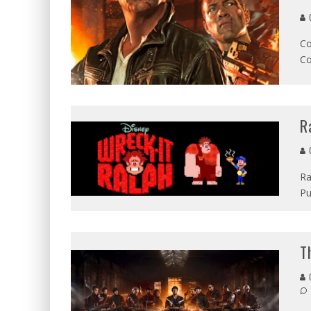
G
Co
Co
R
G
Ra
Pu
T
G