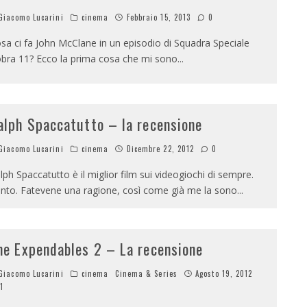
iacomo Lucarini
cinema
Febbraio 15, 2013
0
sa ci fa John McClane in un episodio di Squadra Speciale
bra 11? Ecco la prima cosa che mi sono
...
alph Spaccatutto – la recensione
iacomo Lucarini
cinema
Dicembre 22, 2012
0
lph Spaccatutto è il miglior film sui videogiochi di sempre.
nto. Fatevene una ragione, così come già me la sono
...
he Expendables 2 – La recensione
iacomo Lucarini
cinema
Cinema & Series
Agosto 19, 2012
1