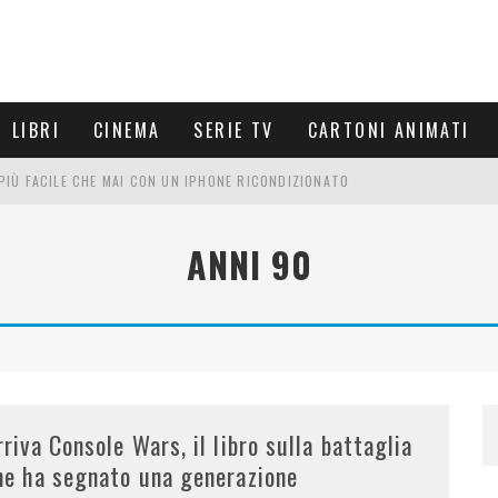
LIBRI
CINEMA
SERIE TV
CARTONI ANIMATI
È PIÙ FACILE CHE MAI CON UN IPHONE RICONDIZIONATO
E LE NUOVE ARMI MIGLIORI DA PROVARE
ANNI 90
PETTARSI
FRE UN'ESPERIENZA CINEMATOGRAFICA
rriva Console Wars, il libro sulla battaglia
he ha segnato una generazione