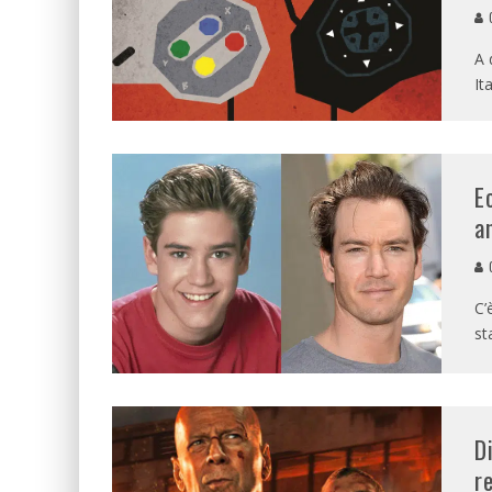
G
A 
Ita
E
a
G
C’
st
D
r