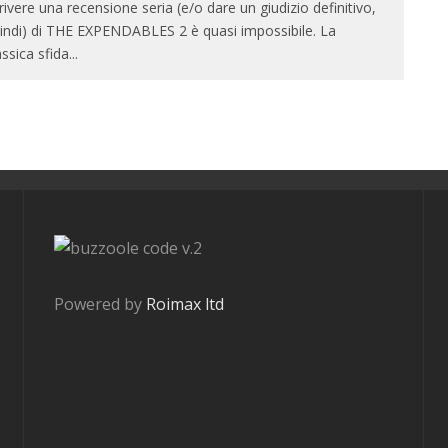
rivere una recensione seria (e/o dare un giudizio definitivo,
indi) di THE EXPENDABLES 2 è quasi impossibile. La
assica sfida
...
v.2
Powered by
Roimax ltd