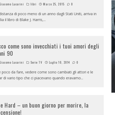
iacomo Lucarini
libri
Marzo 25, 2015
0
distanza di poco meno di un anno dagli Stati Uniti, arriva in
lia il libro di Blake J. Harris,
...
cco come sono invecchiati i tuoi amori degli
nni 90
iacomo Lucarini
Serie TV
Luglio 10, 2014
0
è poco da fare, vedere come sono cambiati gli attori e le
ar di vario tipo che ci piacevano quando eravamo
...
ie Hard – un buon giorno per morire, la
ecensione!