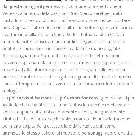
da questa famiglia il permesso di condurre una spedizione a
Venezia, all’interno della basilica di San Marco sarebbe infatti
custodito un tesoro di inestimabile valore che vorrebbe riportare
nella Capitale. Tutto questo in realtà è un sotterfugio per riuscire a
scortare in quella che è la Santa Sede il Patriarca della Città in
modo da poter convocare un concilio, eleggere così un nuovo
pontefice e impedire che il potere cada nelle mani sbagliate.
Accompagnato dal Sacerdote americano e da sette guardie
svizzere capitanate da un mercenario, il nostro manipolo di eroi si
troverà ad affrontare luoghi nostrani ridisegnati dalle esplosioni
nucleari, zombie, mutanti e ogni altro genere di pericolo in quello
che è al tempo stesso un’avventura e un romanzo d’introspezione
teologica.
Un po’
survival-horror
e un po’
urban fantasy
, generi insoliti per
Avoledo che ci ha abituato a una fantascienza più mimetizzata e
sottile, eppure entrambi ottimamente inseriti, adeguatamente
sfruttati ai fini della storia che voleva narrare. In un’Italia forse un
po’ meno colpita dalla catastrofe e dalle radiazioni, come
ammette lo stesso autore, si muovono personaggi approfonditi e