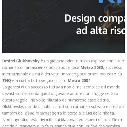
Dmitri Glukhovsky
è un giovane talento russo esploso con il suo
romanzo di fantascienza post-apocalittica
Metro 2033
, successo
internazionale da cui è derivato un videogioco omonimo edito da
THQ
e a cui ha fatto seguito il libro
Metro 2034
.
La genesi di un successo tuttavia non è mai semplice e il mondo
devastato creato da questo giovane autore non sfugge certo a
questa regola. Più volte rifiutato da numerose case editrici,
Glukhovsky, decide di pubblicare il suo romanzo sul web e presto il
tamtam del
deep internet
porta lo porta alle luci della ribalta.
Non pago di questa rivincita sui blasonati ed esperti editori, Dmitri
decide di rilanciare e lo fa in grande stile con un’idea che sembra