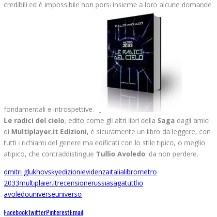
credibili ed è impossibile non porsi insieme a loro alcune domande
fondamentali e introspettive.
Le radici del cielo
, edito come gli altri libri della
Saga
dagli amici
di
Multiplayer.it Edizioni
, è sicuramente un libro da leggere, con
tutti i richiami del genere ma edificati con lo stile tipico, o meglio
atipico, che contraddistingue
Tullio Avoledo
: da non perdere.
dmitri glukhovsky
edizioni
evidenza
italia
libro
metro
2033
multiplaier.it
recensione
russia
saga
tuttlio
avoledo
universe
universo
Facebook
Twitter
Pinterest
Email