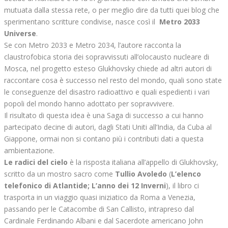
mutuata dalla stessa rete, o per meglio dire da tutti quei blog che
sperimentano scritture condivise, nasce così il
Metro 2033
Universe
.
Se con Metro 2033 e Metro 2034, l’autore racconta la
claustrofobica storia dei sopravvissuti all’olocausto nucleare di
Mosca, nel progetto esteso Glukhovsky chiede ad altri autori di
raccontare cosa è successo nel resto del mondo, quali sono state
le conseguenze del disastro radioattivo e quali espedienti i vari
popoli del mondo hanno adottato per sopravvivere.
Il risultato di questa idea è una Saga di successo a cui hanno
partecipato decine di autori, dagli Stati Uniti all’India, da Cuba al
Giappone, ormai non si contano più i contributi dati a questa
ambientazione.
Le radici del cielo
è la risposta italiana all’appello di Glukhovsky,
scritto da un mostro sacro come
Tullio Avoledo
(
L’elenco
telefonico di Atlantide; L’anno dei 12 Inverni
), il libro ci
trasporta in un viaggio quasi iniziatico da Roma a Venezia,
passando per le Catacombe di San Callisto, intrapreso dal
Cardinale Ferdinando Albani e dal Sacerdote americano John