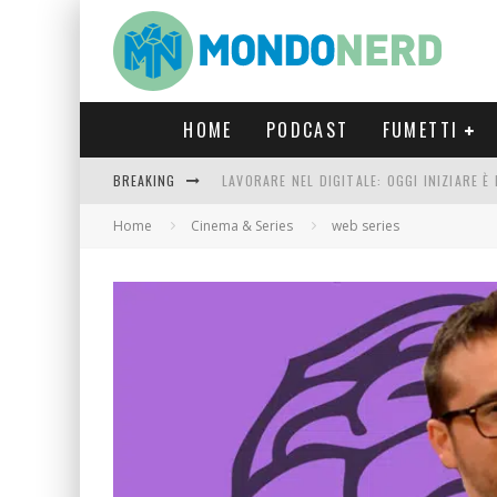
HOME
PODCAST
FUMETTI
BREAKING
LAVORARE NEL DIGITALE: OGGI INIZIARE 
FORTNITE CAPITOLO 5 STAGIONE 2: TUTT
Home
Cinema & Series
web series
LUCCA COMICS & GAMES 2023: COSA AS
CRONOS VERONA: L’ESCAPE ROOM CHE OF