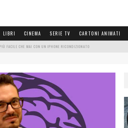
LIBRI
CINEMA
SERIE TV
CARTONI ANIMATI
È PIÙ FACILE CHE MAI CON UN IPHONE RICONDIZIONATO
E LE NUOVE ARMI MIGLIORI DA PROVARE
PETTARSI
FRE UN'ESPERIENZA CINEMATOGRAFICA