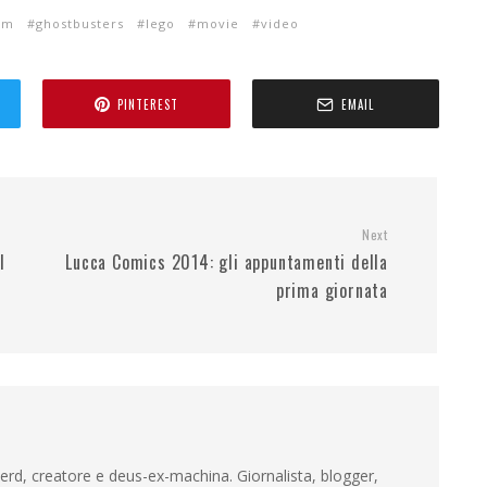
ilm
ghostbusters
lego
movie
video
PINTEREST
EMAIL
Next
l
Lucca Comics 2014: gli appuntamenti della
prima giornata
rd, creatore e deus-ex-machina. Giornalista, blogger,