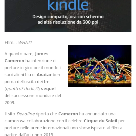
Ehm…
WHAT
?
A quanto pare,
James
Cameron
ha intenzione di
portare in giro per il mondo i
suoi alieni blu di
Avatar
ben
prima dell’uscita dei tre
(
quattro? dodici?
)
sequel
del successone mondiale del
2009.
Il sito
Deadline
riporta che
Cameron
ha annunciato una
clamorosa collaborazione con il celebre
Cirque du Soleil
per
portare nelle arene internazionali uno show ispirato al film a
partire dall’autunno 2015.