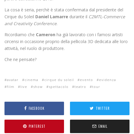
La cosa è seria, perchè è stata confermata dal presidente del
Cirque du Soleil
Daniel Lamarre
durante il
C2MTL-Commerce
and Creativity Conference
.
Ricordiamo che
Cameron
ha già lavorato con i famosi artisti
circensi in occasione proprio della pellicola 3D dedicata alle loro
attività, nel ruolo di produttore.
Che ne pensate?
avatar
cinema
cirque du soleil
evento
evidenza
film
live
show
spettacolo
teatro
tour
FACEBOOK
TWITTER
PINTEREST
EMAIL