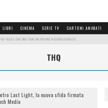
LIBRI
CINEMA
SERIE TV
CARTONI ANIMATI
È PIÙ FACILE CHE MAI CON UN IPHONE RICONDIZIONATO
E LE NUOVE ARMI MIGLIORI DA PROVARE
THQ
PETTARSI
FRE UN'ESPERIENZA CINEMATOGRAFICA
etro Last Light, la nuova sfida firmata
och Media