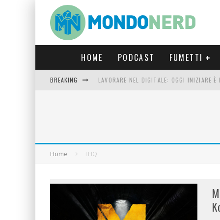
HOME
PODCAST
FUMETTI
BREAKING
LAVORARE NEL DIGITALE: OGGI INIZIARE 
FORTNITE CAPITOLO 5 STAGIONE 2: TUTT
LUCCA COMICS & GAMES 2023: COSA AS
CRONOS VERONA: L’ESCAPE ROOM CHE OF
Home
THQ
M
K