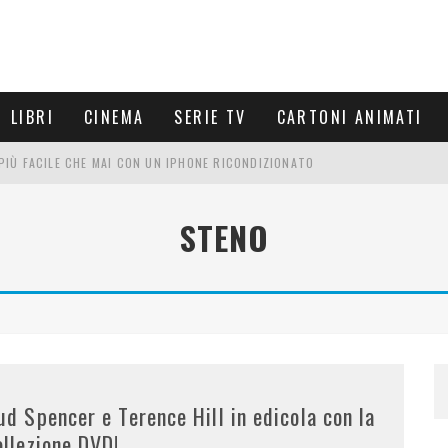
LIBRI
CINEMA
SERIE TV
CARTONI ANIMATI
È PIÙ FACILE CHE MAI CON UN IPHONE RICONDIZIONATO
E LE NUOVE ARMI MIGLIORI DA PROVARE
STENO
PETTARSI
FRE UN'ESPERIENZA CINEMATOGRAFICA
ud Spencer e Terence Hill in edicola con la
ollezione DVD!