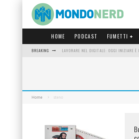
HOME
PODCAST
FUMETTI
BREAKING
LAVORARE NEL DIGITALE: OGGI INIZIARE 
FORTNITE CAPITOLO 5 STAGIONE 2: TUTT
LUCCA COMICS & GAMES 2023: COSA AS
CRONOS VERONA: L’ESCAPE ROOM CHE OF
Home
steno
B
c