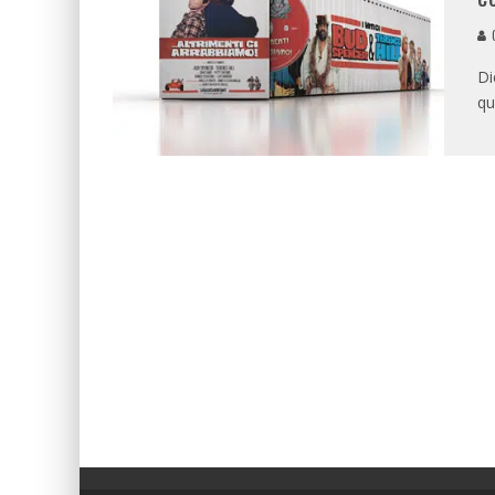
G
Di
qu