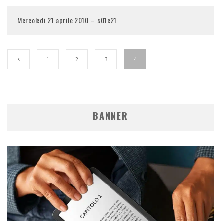
Mercoledi 21 aprile 2010 – s01e21
1
2
3
4
BANNER