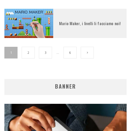
Mario Maker, i livelli li facciamo noi!
1
2
3
…
6
BANNER