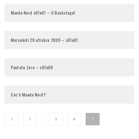
Mondo Nerd s01e01 – Il Backstage!
Mercoledi 28 ottobre 2009 – s01e01
Puntata Zero – s01e00
Cos’è Mondo Nerd?
1
…
5
6
7