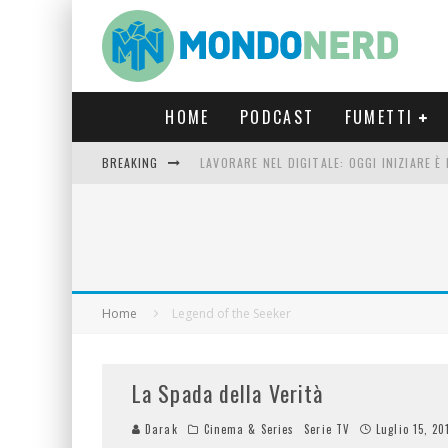
HOME
PODCAST
FUMETTI
BREAKING
LAVORARE NEL DIGITALE: OGGI INIZIARE 
FORTNITE CAPITOLO 5 STAGIONE 2: TUTT
LUCCA COMICS & GAMES 2023: COSA AS
CRONOS VERONA: L’ESCAPE ROOM CHE OF
Home
Legend of the Seeker
La Spada della Verità
Darak
Cinema & Series
Serie TV
Luglio 15, 20