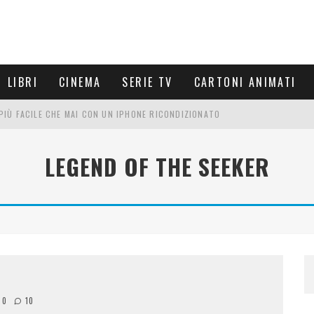
LIBRI
CINEMA
SERIE TV
CARTONI ANIMATI
È PIÙ FACILE CHE MAI CON UN IPHONE RICONDIZIONATO
E LE NUOVE ARMI MIGLIORI DA PROVARE
LEGEND OF THE SEEKER
PETTARSI
FRE UN'ESPERIENZA CINEMATOGRAFICA
10
10