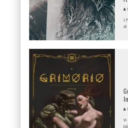
L’
di
G
I
Vi
bi