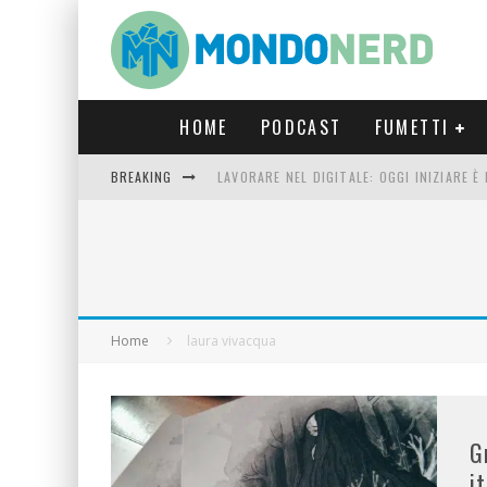
HOME
PODCAST
FUMETTI
BREAKING
LAVORARE NEL DIGITALE: OGGI INIZIARE 
FORTNITE CAPITOLO 5 STAGIONE 2: TUTT
LUCCA COMICS & GAMES 2023: COSA AS
CRONOS VERONA: L’ESCAPE ROOM CHE OF
Home
laura vivacqua
G
i