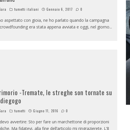
Sara
fumetti italiani
Gennaio 6, 2017
0
ho aspettato con gioia, ne ho parlato quando la campagna
 crowdfounding era stata appena avviata e oggi, nel giorno
...
rimorio -Tremate, le streghe son tornate su
ndiegogo
Sara
fumetti
Giugno 11, 2016
0
 devo avvertire: Sto per fare un marchettone di proporzioni
bliche. Ma fidatevi, alla fine dell’articolo mi ringrazierete. L’8