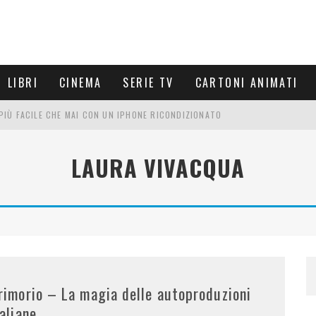
LIBRI
CINEMA
SERIE TV
CARTONI ANIMATI
È PIÙ FACILE CHE MAI CON UN IPHONE RICONDIZIONATO
E LE NUOVE ARMI MIGLIORI DA PROVARE
LAURA VIVACQUA
PETTARSI
FRE UN'ESPERIENZA CINEMATOGRAFICA
rimorio – La magia delle autoproduzioni
taliane