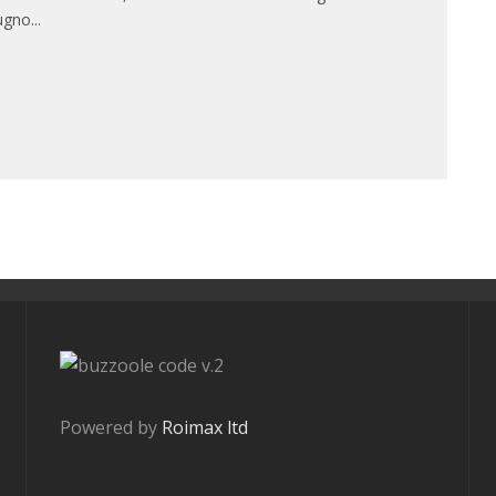
ugno
...
v.2
Powered by
Roimax ltd