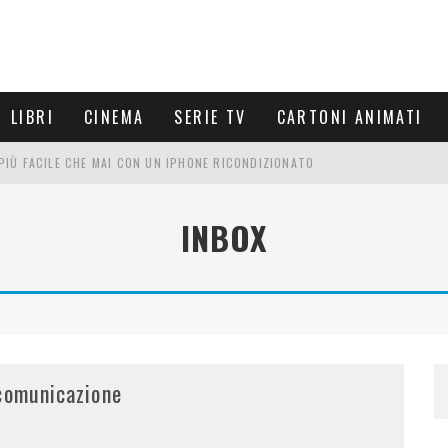
LIBRI
CINEMA
SERIE TV
CARTONI ANIMATI
È PIÙ FACILE CHE MAI CON UN IPHONE RICONDIZIONATO
E LE NUOVE ARMI MIGLIORI DA PROVARE
INBOX
PETTARSI
FRE UN'ESPERIENZA CINEMATOGRAFICA
 comunicazione