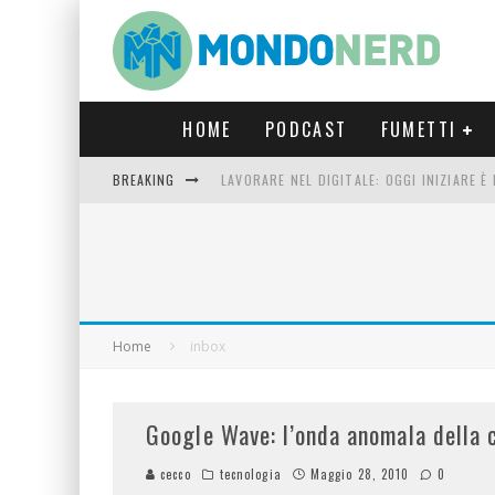
HOME
PODCAST
FUMETTI
BREAKING
LAVORARE NEL DIGITALE: OGGI INIZIARE 
FORTNITE CAPITOLO 5 STAGIONE 2: TUTT
LUCCA COMICS & GAMES 2023: COSA AS
CRONOS VERONA: L’ESCAPE ROOM CHE OF
Home
inbox
Google Wave: l’onda anomala della
cecco
tecnologia
Maggio 28, 2010
0