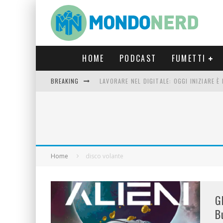
HOME
PODCAST
FUMETTI
LAVORARE NEL DIGITALE: OGGI INIZIARE 
BREAKING
FORTNITE CAPITOLO 5 STAGIONE 2: TUTT
LUCCA COMICS & GAMES 2023: COSA AS
CRONOS VERONA: L’ESCAPE ROOM CHE OF
Home
disco volante
G
B