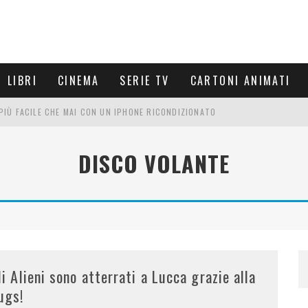
LIBRI
CINEMA
SERIE TV
CARTONI ANIMATI
È PIÙ FACILE CHE MAI CON UN IPHONE RICONDIZIONATO
E LE NUOVE ARMI MIGLIORI DA PROVARE
DISCO VOLANTE
PETTARSI
FRE UN'ESPERIENZA CINEMATOGRAFICA
li Alieni sono atterrati a Lucca grazie alla
ugs!