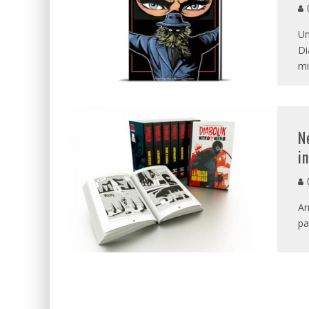
G
Un
Di
mi
N
i
G
Ar
pa