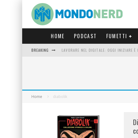
HOME
PODCAST
FUMETTI
BREAKING
LAVORARE NEL DIGITALE: OGGI INIZIARE 
FORTNITE CAPITOLO 5 STAGIONE 2: TUTT
LUCCA COMICS & GAMES 2023: COSA AS
CRONOS VERONA: L’ESCAPE ROOM CHE OF
Home
diabolik
D
c