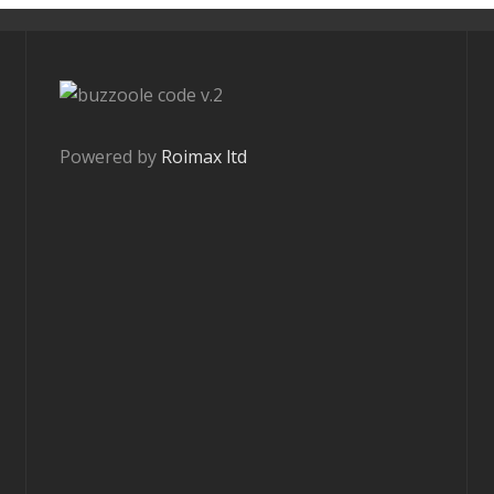
v.2
Powered by
Roimax ltd