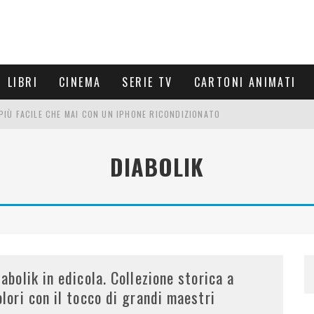
LIBRI
CINEMA
SERIE TV
CARTONI ANIMATI
È PIÙ FACILE CHE MAI CON UN IPHONE RICONDIZIONATO
E LE NUOVE ARMI MIGLIORI DA PROVARE
DIABOLIK
PETTARSI
FRE UN'ESPERIENZA CINEMATOGRAFICA
iabolik in edicola. Collezione storica a
olori con il tocco di grandi maestri