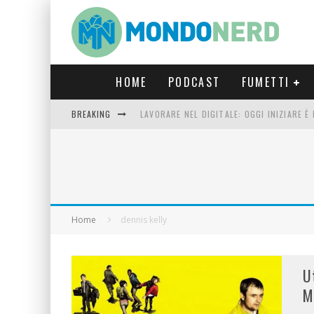
HOME
PODCAST
FUMETTI
BREAKING
LAVORARE NEL DIGITALE: OGGI INIZIARE 
FORTNITE CAPITOLO 5 STAGIONE 2: TUTT
LUCCA COMICS & GAMES 2023: COSA AS
CRONOS VERONA: L’ESCAPE ROOM CHE OF
Home
dennis kelly
U
M