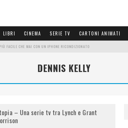
LIBRI
CINEMA
SERIE TV
CARTONI ANIMATI
È PIÙ FACILE CHE MAI CON UN IPHONE RICONDIZIONATO
E LE NUOVE ARMI MIGLIORI DA PROVARE
DENNIS KELLY
PETTARSI
FRE UN'ESPERIENZA CINEMATOGRAFICA
topia – Una serie tv tra Lynch e Grant
orrison