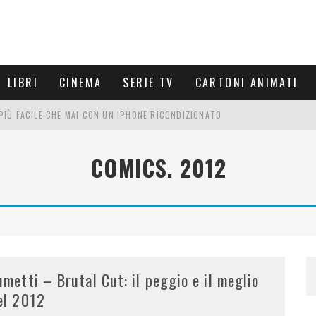
LIBRI
CINEMA
SERIE TV
CARTONI ANIMATI
È PIÙ FACILE CHE MAI CON UN IPHONE RICONDIZIONATO
E LE NUOVE ARMI MIGLIORI DA PROVARE
COMICS. 2012
PETTARSI
FRE UN'ESPERIENZA CINEMATOGRAFICA
umetti – Brutal Cut: il peggio e il meglio
el 2012