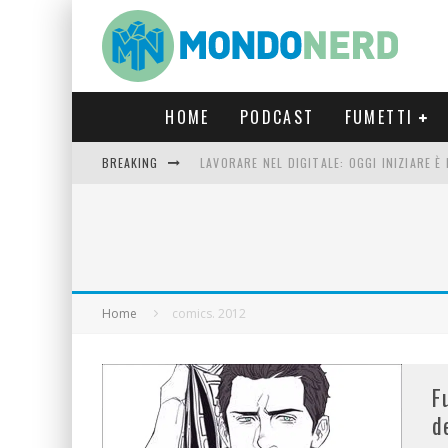
HOME
PODCAST
FUMETTI
BREAKING
LAVORARE NEL DIGITALE: OGGI INIZIARE 
FORTNITE CAPITOLO 5 STAGIONE 2: TUTT
LUCCA COMICS & GAMES 2023: COSA AS
CRONOS VERONA: L’ESCAPE ROOM CHE OF
Home
comics. 2012
F
d