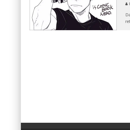
G
Da
re