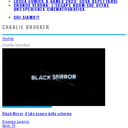
LUCCA COMICS & GAMES 2023: COSA ASPETTARSI
CRONOS VERONA: L’ESCAPE ROOM CHE OFFRE
UN'ESPERIENZA CINEMATOGRAFICA
CHI SIAMO!?
CHARLIE BROOKER
Home
charlie brooker
Black Mirror, il lato oscuro dello schermo
Giacomo Lucarini
Serie TV