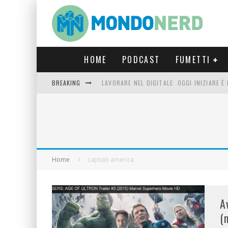
HOME
PODCAST
FUMETTI
BREAKING
LAVORARE NEL DIGITALE: OGGI INIZIARE 
FORTNITE CAPITOLO 5 STAGIONE 2: TUTT
LUCCA COMICS & GAMES 2023: COSA AS
CRONOS VERONA: L’ESCAPE ROOM CHE OF
Home
captain america
A
(