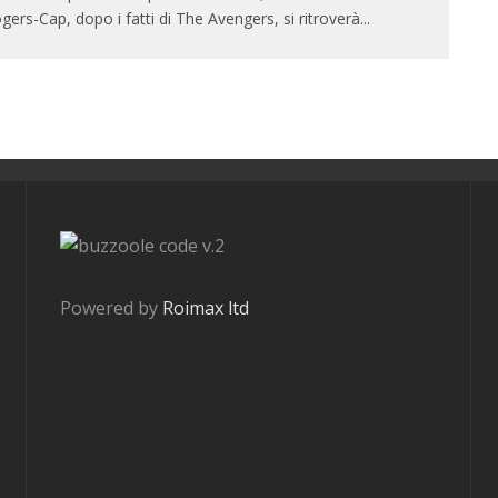
gers-Cap, dopo i fatti di The Avengers, si ritroverà
...
v.2
Powered by
Roimax ltd