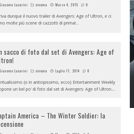
iacomo Lucarini
cinema
Marzo 4, 2015
0
riva dunque il nuovo trailer di Avengers: Age of Ultron, e ci
no molte più scene di cazzotti di prima!
...
n sacco di foto dal set di Avengers: Age of
ltron!
iacomo Lucarini
cinema
Luglio 17, 2014
0
ntualissimo (o in anticipissimo, ecco) Entertainment Weekly
opone un bel po’ di foto dal set di Avengers: Age of Ultron.
...
aptain America – The Winter Soldier: la
ecensione