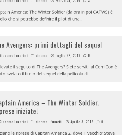
iacomo Lucarini
cinema
Marzo 31, 2014
3
ptain America: The Winter Soldier (da ora in poi CATWS) è
ello che si potrebbe definire il pilot di una
...
he Avengers: primi dettagli del sequel
iacomo Lucarini
cinema
Luglio 22, 2013
0
levate il seguito di The Avengers? Siete serviti: al ComiCon è
ato svelato il titolo del sequel della pellicola di
...
aptain America – The Winter Soldier,
iprese iniziate!
iacomo Lucarini
cinema
fumetti
Aprile 8, 2013
0
iziano le riprese di Capitan America 2, dove il ‘vecchio’ Steve