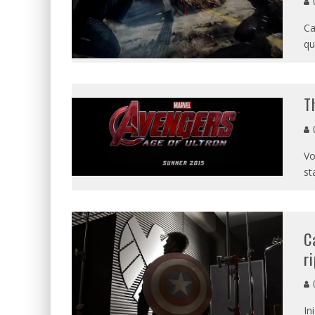
G
Ca
qu
T
G
Vo
st
C
r
G
In