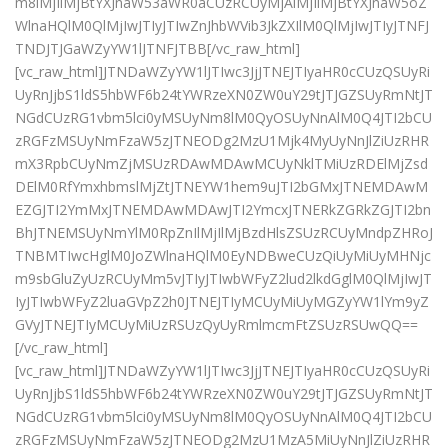
m8lMjIlMjBtYXJnaW53aWR0aCUzRCUyMjAlMjIlMjBtYXJnaW5oZ
WlnaHQlM0QlMjIwJTIyJTIwZnJhbWVib3JkZXIlM0QlMjIwJTIyJTNFJ
TNDJTJGaWZyYW1lJTNFJTBB[/vc_raw_html]
[vc_raw_html]JTNDaWZyYW1lJTIwc3JjJTNEJTIyaHR0cCUzQSUyRi
UyRnJjbS1ldS5hbWF6b24tYWRzeXN0ZW0uY29tJTJGZSUyRmNtJT
NGdCUzRG1vbm5lci0yMSUyNm8lM0QyOSUyNnAlM0Q4JTI2bCU
zRGFzMSUyNmFzaW5zJTNEODg2MzU1Mjk4MyUyNnJlZiUzRHR
mX3RpbCUyNmZjMSUzRDAwMDAwMCUyNklTMiUzRDElMjZsd
DElM0RfYmxhbmslMjZtJTNEYW1hem9uJTI2bGMxJTNEMDAwM
EZGJTI2YmMxJTNEMDAwMDAwJTI2YmcxJTNERkZGRkZGJTI2bn
BhJTNEMSUyNmYlM0RpZnIlMjIlMjBzdHlsZSUzRCUyMndpZHRoJ
TNBMTIwcHglM0JoZWlnaHQlM0EyNDBweCUzQiUyMiUyMHNjc
m9sbGluZyUzRCUyMm5vJTIyJTIwbWFyZ2lud2lkdGglM0QlMjIwJT
IyJTIwbWFyZ2luaGVpZ2h0JTNEJTIyMCUyMiUyMGZyYW1lYm9yZ
GVyJTNEJTIyMCUyMiUzRSUzQyUyRmlmcmFtZSUzRSUwQQ==
[/vc_raw_html]
[vc_raw_html]JTNDaWZyYW1lJTIwc3JjJTNEJTIyaHR0cCUzQSUyRi
UyRnJjbS1ldS5hbWF6b24tYWRzeXN0ZW0uY29tJTJGZSUyRmNtJT
NGdCUzRG1vbm5lci0yMSUyNm8lM0QyOSUyNnAlM0Q4JTI2bCU
zRGFzMSUyNmFzaW5zJTNEODg2MzU1MzA5MiUyNnJlZiUzRHR