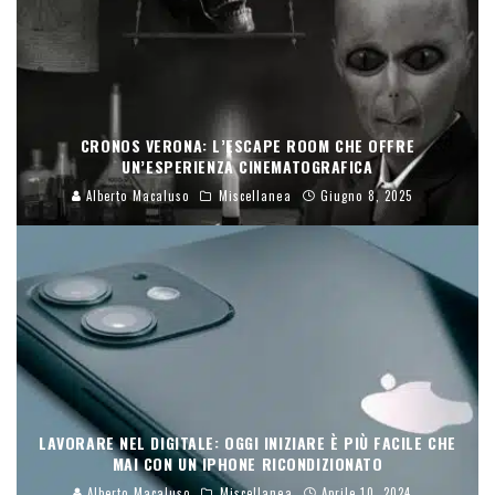
CRONOS VERONA: L’ESCAPE ROOM CHE OFFRE
UN’ESPERIENZA CINEMATOGRAFICA
Alberto Macaluso
Miscellanea
Giugno 8, 2025
LAVORARE NEL DIGITALE: OGGI INIZIARE È PIÙ FACILE CHE
MAI CON UN IPHONE RICONDIZIONATO
Alberto Macaluso
Miscellanea
Aprile 10, 2024