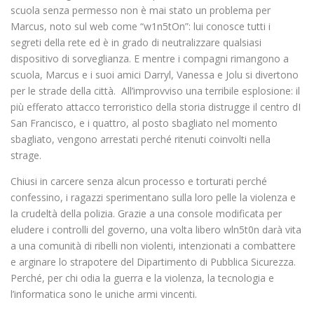
scuola senza permesso non è mai stato un problema per
Marcus, noto sul web come “w1n5tOn”: lui conosce tutti i
segreti della rete ed è in grado di neutralizzare qualsiasi
dispositivo di sorveglianza. E mentre i compagni rimangono a
scuola, Marcus e i suoi amici Darryl, Vanessa e Jolu si divertono
per le strade della città. All’improvviso una terribile esplosione: il
più efferato attacco terroristico della storia distrugge il centro dI
San Francisco, e i quattro, al posto sbagliato nel momento
sbagliato, vengono arrestati perché ritenuti coinvolti nella
strage.
Chiusi in carcere senza alcun processo e torturati perché
confessino, i ragazzi sperimentano sulla loro pelle la violenza e
la crudeltà della polizia. Grazie a una console modificata per
eludere i controlli del governo, una volta libero wln5t0n darà vita
a una comunità di ribelli non violenti, intenzionati a combattere
e arginare lo strapotere del Dipartimento di Pubblica Sicurezza.
Perché, per chi odia la guerra e la violenza, la tecnologia e
l’informatica sono le uniche armi vincenti.