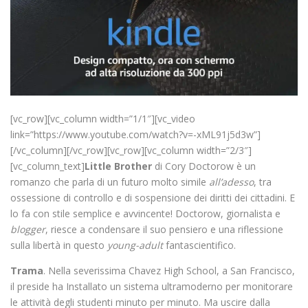
[vc_row][vc_column width=”1/1″][vc_video
link=”https://www.youtube.com/watch?v=-xML91j5d3w”]
[/vc_column][/vc_row][vc_row][vc_column width=”2/3″]
[vc_column_text]
Little Brother
di Cory Doctorow è un
romanzo che parla di un futuro molto simile
all’adesso
, tra
ossessione di controllo e di sospensione dei diritti dei cittadini. E
lo fa con stile semplice e avvincente! Doctorow, giornalista e
blogger
, riesce a condensare il suo pensiero e una riflessione
sulla libertà in questo
young-adult
fantascientifico.
Trama
. Nella severissima Chavez High School, a San Francisco,
il preside ha Installato un sistema ultramoderno per monitorare
le attività degli studenti minuto per minuto. Ma uscire dalla