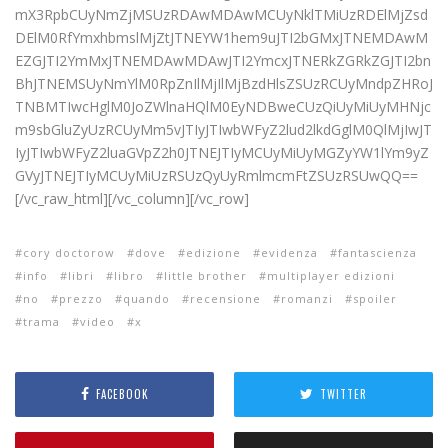
mX3RpbCUyNmZjMSUzRDAwMDAwMCUyNklTMiUzRDElMjZsd
DElM0RfYmxhbmslMjZtJTNEYW1hem9uJTI2bGMxJTNEMDAwM
EZGJTI2YmMxJTNEMDAwMDAwJTI2YmcxJTNERkZGRkZGJTI2bn
BhJTNEMSUyNmYlM0RpZnIlMjIlMjBzdHlsZSUzRCUyMndpZHRoJ
TNBMTIwcHglM0JoZWlnaHQlM0EyNDBweCUzQiUyMiUyMHNjc
m9sbGluZyUzRCUyMm5vJTIyJTIwbWFyZ2lud2lkdGglM0QlMjIwJT
IyJTIwbWFyZ2luaGVpZ2h0JTNEJTIyMCUyMiUyMGZyYW1lYm9yZ
GVyJTNEJTIyMCUyMiUzRSUzQyUyRmlmcmFtZSUzRSUwQQ==
[/vc_raw_html][/vc_column][/vc_row]
cory doctorow
dove
edizione
evidenza
fantascienza
info
libri
libro
little brother
multiplayer edizioni
no
prezzo
quando
recensione
romanzi
spoiler
trama
video
x
FACEBOOK
TWITTER