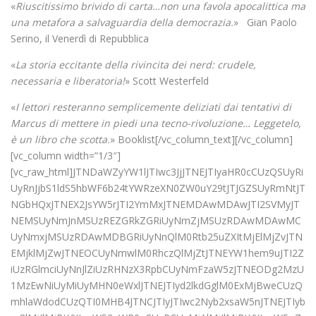
«
Riuscitissimo brivido di carta…non una favola apocalittica ma
una metafora a salvaguardia della democrazia.
» Gian Paolo
Serino, il Venerdì di Repubblica
«
La storia eccitante della rivincita dei nerd: crudele,
necessaria e liberatoria!
» Scott Westerfeld
«
I lettori resteranno semplicemente deliziati dai tentativi di
Marcus di mettere in piedi una tecno-rivoluzione… Leggetelo,
è un libro che scotta.
» Booklist[/vc_column_text][/vc_column]
[vc_column width=”1/3″]
[vc_raw_html]JTNDaWZyYW1lJTIwc3JjJTNEJTIyaHR0cCUzQSUyRi
UyRnJjbS1ldS5hbWF6b24tYWRzeXN0ZW0uY29tJTJGZSUyRmNtJT
NGbHQxJTNEX2JsYW5rJTI2YmMxJTNEMDAwMDAwJTI2SVMyJT
NEMSUyNmJnMSUzREZGRkZGRiUyNmZjMSUzRDAwMDAwMC
UyNmxjMSUzRDAwMDBGRiUyNnQlM0Rtb25uZXItMjElMjZvJTN
EMjklMjZwJTNEOCUyNmwlM0RhczQlMjZtJTNEYW1hem9uJTI2Z
iUzRGlmciUyNnJlZiUzRHNzX3RpbCUyNmFzaW5zJTNEODg2MzU
1MzEwNiUyMiUyMHN0eWxlJTNEJTIyd2lkdGglM0ExMjBweCUzQ
mhlaWdodCUzQTI0MHB4JTNCJTIyJTIwc2Nyb2xsaW5nJTNEJTIyb