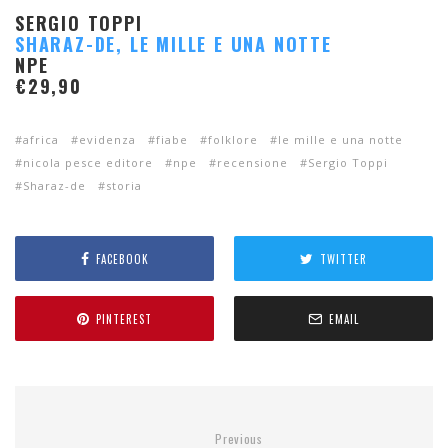
SERGIO TOPPI
SHARAZ-DE, LE MILLE E UNA NOTTE
NPE
€29,90
africa
evidenza
fiabe
folklore
le mille e una notte
nicola pesce editore
npe
recensione
Sergio Toppi
Sharaz-de
storia
FACEBOOK
TWITTER
PINTEREST
EMAIL
Previous