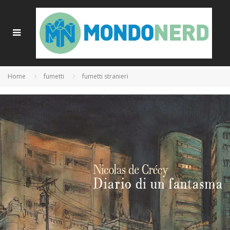
Home
fumetti
fumetti stranieri