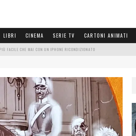
LIBRI
CINEMA
SERIE TV
CARTONI ANIMATI
È PIÙ FACILE CHE MAI CON UN IPHONE RICONDIZIONATO
E LE NUOVE ARMI MIGLIORI DA PROVARE
PETTARSI
FRE UN'ESPERIENZA CINEMATOGRAFICA