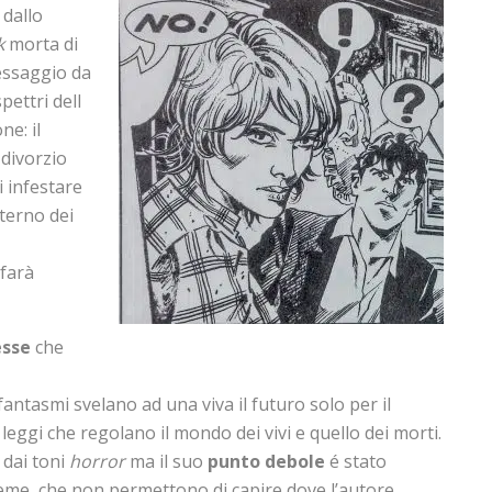
 dallo
k
morta di
essaggio da
pettri dell
ne: il
 divorzio
i infestare
eterno dei
farà
sse
che
i fantasmi svelano ad una viva il futuro solo per il
eggi che regolano il mondo dei vivi e quello dei morti.
 dai toni
horror
ma il suo
punto debole
é stato
ieme, che non permettono di capire dove l’autore