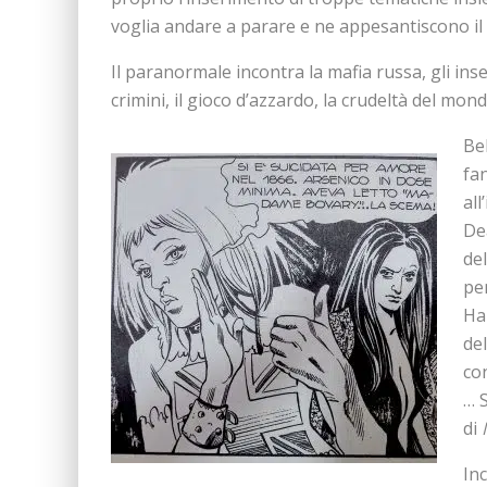
voglia andare a parare e ne appesantiscono il 
Il paranormale incontra la mafia russa, gli inseg
crimini, il gioco d’azzardo, la crudeltà del mondo
Bel
fa
all
De
de
pe
Ha
del
co
… 
di
In