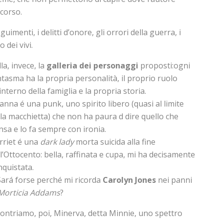
corso.
uimenti, i delitti d’onore, gli orrori della guerra, i
 dei vivi.
la, invece, la
galleria dei personaggi
proposti:ogni
ntasma ha la propria personalità, il proprio ruolo
’interno della famiglia e la propria storia.
anna é una punk, uno spirito libero (quasi al limite
lla macchietta) che non ha paura d dire quello che
nsa e lo fa sempre con ironia.
rriet é una
dark lady
morta suicida alla fine
l’Ottocento: bella, raffinata e cupa, mi ha decisamente
nquistata.
Sará forse perché mi ricorda
Carolyn Jones
nei panni
Morticia Addams
?
contriamo, poi, Minerva, detta Minnie, uno spettro