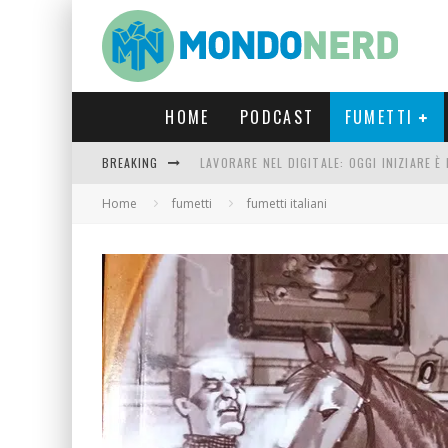
HOME
PODCAST
FUMETTI
BREAKING
LAVORARE NEL DIGITALE: OGGI INIZIARE 
FORTNITE CAPITOLO 5 STAGIONE 2: TUTT
Home
fumetti
fumetti italiani
LUCCA COMICS & GAMES 2023: COSA AS
CRONOS VERONA: L’ESCAPE ROOM CHE OF