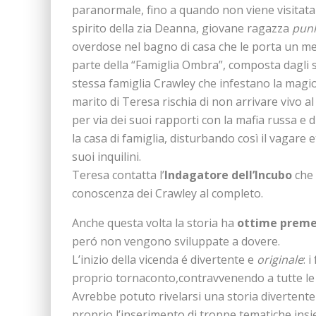
paranormale, fino a quando non viene visitata
spirito della zia Deanna, giovane ragazza
pun
overdose nel bagno di casa che le porta un m
parte della “Famiglia Ombra”, composta dagli s
stessa famiglia Crawley che infestano la magio
marito di Teresa rischia di non arrivare vivo al
per via dei suoi rapporti con la mafia russa e d
la casa di famiglia, disturbando così il vagare 
suoi inquilini.
Teresa contatta l’
Indagatore dell’Incubo
che 
conoscenza dei Crawley al completo.
Anche questa volta la storia ha
ottime preme
peró non vengono sviluppate a dovere.
L’inizio della vicenda é divertente e
originale
: 
proprio tornaconto,contravvenendo a tutte le l
Avrebbe potuto rivelarsi una storia divertente
proprio l’inserimento di troppe tematiche ins