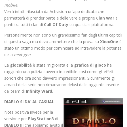
mobile
.
Verrà infatti rilasciata da Activision un’app dedicata che
permetterà di prender parte a delle vere e proprie
Clan War
a
punti tra tutti i clan di
Call Of Duty
su qualsiasi piattaforma.
Personalmente non sono un grandissimo fan degli ultimi capitoli
di questa saga ma devo ammettere che la prova su
XboxOne
è
stato un ottimo modo per cominciare ad intravedere la potenza
della
next-gen
.
La
giocabilità
è stata migliorata e la
grafica di gioco
ha
raggiunto una pulizia davvero incredibile cosi come gli effetti
sonori che ora sono davvero impressionanti. Sicuramente gli
amanti della serie non rimarranno delusi dalle aggiunte inserite
dal team di
Infinity Ward
.
DIABLO SI DA’ AL CASUAL
Nota positiva invece per la
versione per
PlayStation3
di
DIABLO III
che abbiamo avuto il