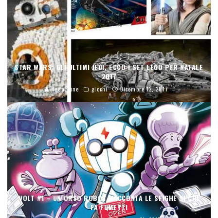
STAR WARS: GLI ULTIMI JEDI, ECCO I SET LEGO PER NATALE
2017
Redazione
giochi
Dicembre 12, 2017
VOLT #1 – UN ORSO ROBOT RACCONTA LE SFIGHE DI CHI
FA FUMETTI