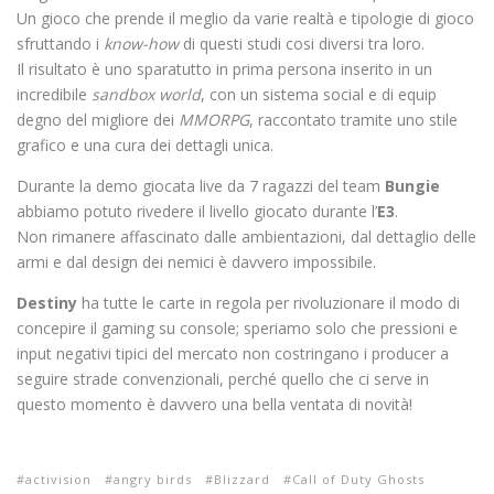
Un gioco che prende il meglio da varie realtà e tipologie di gioco
sfruttando i
know-how
di questi studi cosi diversi tra loro.
Il risultato è uno sparatutto in prima persona inserito in un
incredibile
sandbox world
, con un sistema social e di equip
degno del migliore dei
MMORPG
, raccontato tramite uno stile
grafico e una cura dei dettagli unica.
Durante la demo giocata live da 7 ragazzi del team
Bungie
abbiamo potuto rivedere il livello giocato durante l’
E3
.
Non rimanere affascinato dalle ambientazioni, dal dettaglio delle
armi e dal design dei nemici è davvero impossibile.
Destiny
ha tutte le carte in regola per rivoluzionare il modo di
concepire il gaming su console; speriamo solo che pressioni e
input negativi tipici del mercato non costringano i producer a
seguire strade convenzionali, perché quello che ci serve in
questo momento è davvero una bella ventata di novità!
activision
angry birds
Blizzard
Call of Duty Ghosts