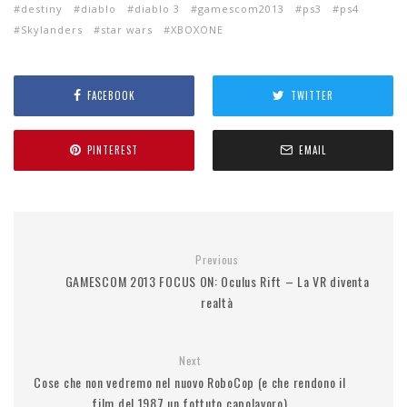
destiny
diablo
diablo 3
gamescom2013
ps3
ps4
Skylanders
star wars
XBOXONE
FACEBOOK
TWITTER
PINTEREST
EMAIL
Previous
GAMESCOM 2013 FOCUS ON: Oculus Rift – La VR diventa
realtà
Next
Cose che non vedremo nel nuovo RoboCop (e che rendono il
film del 1987 un fottuto capolavoro)