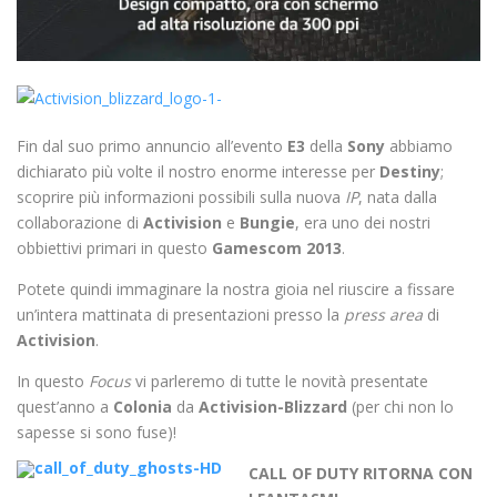
Fin dal suo primo annuncio all’evento
E3
della
Sony
abbiamo
dichiarato più volte il nostro enorme interesse per
Destiny
;
scoprire più informazioni possibili sulla nuova
IP
, nata dalla
collaborazione di
Activision
e
Bungie
, era uno dei nostri
obbiettivi primari in questo
Gamescom 2013
.
Potete quindi immaginare la nostra gioia nel riuscire a fissare
un’intera mattinata di presentazioni presso la
press area
di
Activision
.
In questo
Focus
vi parleremo di tutte le novità presentate
quest’anno a
Colonia
da
Activision-Blizzard
(per chi non lo
sapesse si sono fuse)!
CALL OF DUTY RITORNA CON