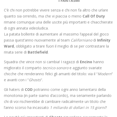
I FANTASMI
C’è chi non potrebbe vivere senza e chi non fa altro che urlare
quanto sia orrendo, ma che vi piaccia o meno
Call Of Duty
rimane comunque una delle uscite più importanti e chiacchierate
di ogni annata videoludica.
La patata bollente di aumentare al massimo l’appeal del gioco
passa quest’anno nuovamente al team
Californiano
di
Infinity
Ward
, obbligato a tirare fuori il meglio di se per contrastare la
rinata serie di
Battlefield
.
Squadra che vince non si cambia! I ragazzi di
Encino
hanno
migliorato il comparto
tecnico-sonoro
e aggiunto svariate
chicche che renderanno felici gli amanti del titolo: via il “
Modern
”
e avanti con i “
Ghosts
“.
Gli haters di
COD
potranno come ogni anno lamentarsi della
monotonia (in parte siamo d’accordo), ma seriamente parlando
chi di voi rischierebbe di cambiare radicalmente un titolo che
l’anno scorso ha incassato
1 miliardo di dollari in 15 giorni
?