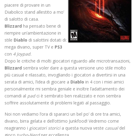
piacere di provare in un
Diabolico stand allestito a mo’
di salotto di casa.
Blizzard
ha pensato bene di
riempire un’ambientazione in
stile
Diablo
di salottini dotati di:
mega divano, super TV e
PS3
con
4 Joypad.
Dopo le critiche di molti giocatori riguardo alle microtransazioni,
Blizzard
sembra voler dare a questa versione uno stile molto
più casual e rilassato, invogliando i giocatori a divertirsi in una
serata di amici, l’idea di giocare a
Diablo
in 4 con i miei amici
personalmente mi sembra geniale e inoltre l’adattamento dei
comandi al
pad
ci è sembrato ben realizzato e non sembra
soffrire assolutamente di problemi legati al passaggio.
Noi non vediamo l’ora di spararci un bel po’ di ore tra amici,
divano, birra gelata e dell’ottimo Junkfood! Vedremo come
reagiranno i
giocatori storici
a questa nuova veste
casual
del
gioco
turbo-Nerd
per eccellenza.