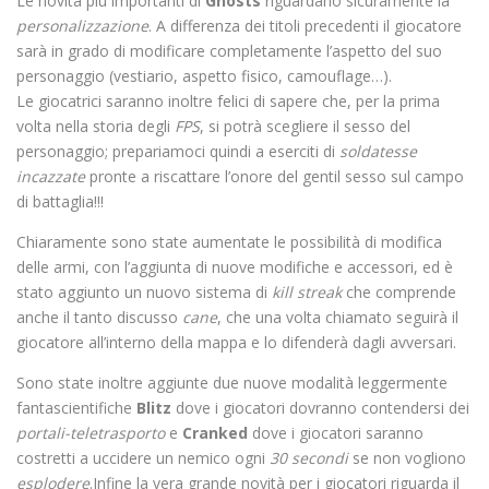
Le novità più importanti di
Ghosts
riguardano sicuramente la
personalizzazione
. A differenza dei titoli precedenti il giocatore
sarà in grado di modificare completamente l’aspetto del suo
personaggio (vestiario, aspetto fisico, camouflage…).
Le giocatrici saranno inoltre felici di sapere che, per la prima
volta nella storia degli
FPS
, si potrà scegliere il sesso del
personaggio; prepariamoci quindi a eserciti di
soldatesse
incazzate
pronte a riscattare l’onore del gentil sesso sul campo
di battaglia!!!
Chiaramente sono state aumentate le possibilità di modifica
delle armi, con l’aggiunta di nuove modifiche e accessori, ed è
stato aggiunto un nuovo sistema di
kill streak
che comprende
anche il tanto discusso
cane
, che una volta chiamato seguirà il
giocatore all’interno della mappa e lo difenderà dagli avversari.
Sono state inoltre aggiunte due nuove modalità leggermente
fantascientifiche
Blitz
dove i giocatori dovranno contendersi dei
portali-teletrasporto
e
Cranked
dove i giocatori saranno
costretti a uccidere un nemico ogni
30 secondi
se non vogliono
esplodere
.Infine la vera grande novità per i giocatori riguarda il