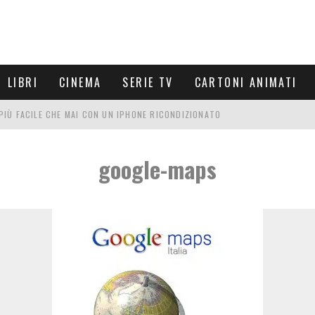
LIBRI
CINEMA
SERIE TV
CARTONI ANIMATI
È PIÙ FACILE CHE MAI CON UN IPHONE RICONDIZIONATO
E LE NUOVE ARMI MIGLIORI DA PROVARE
google-maps
PETTARSI
FRE UN'ESPERIENZA CINEMATOGRAFICA