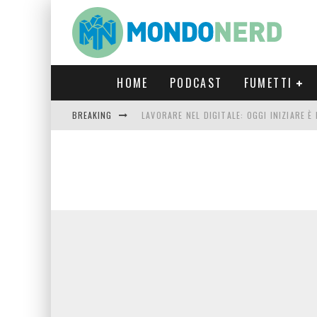
HOME
PODCAST
FUMETTI
BREAKING
LAVORARE NEL DIGITALE: OGGI INIZIARE 
FORTNITE CAPITOLO 5 STAGIONE 2: TUTT
LUCCA COMICS & GAMES 2023: COSA AS
CRONOS VERONA: L’ESCAPE ROOM CHE OF