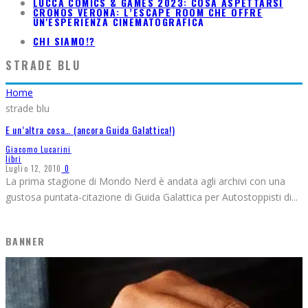
LUCCA COMICS & GAMES 2023: COSA ASPETTARSI
CRONOS VERONA: L’ESCAPE ROOM CHE OFFRE
UN'ESPERIENZA CINEMATOGRAFICA
CHI SIAMO!?
STRADE BLU
Home
strade blu
E un’altra cosa… (ancora Guida Galattica!)
Giacomo Lucarini
libri
Luglio 12, 2010
0
La prima stagione di Mondo Nerd è andata agli archivi con una
gustosa puntata-citazione di Guida Galattica per Autostoppisti di
...
BANNER