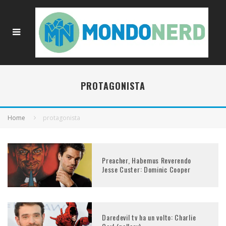
PROTAGONISTA
Home
protagonista
Preacher, Habemus Reverendo
Jesse Custer: Dominic Cooper
Daredevil tv ha un volto: Charlie